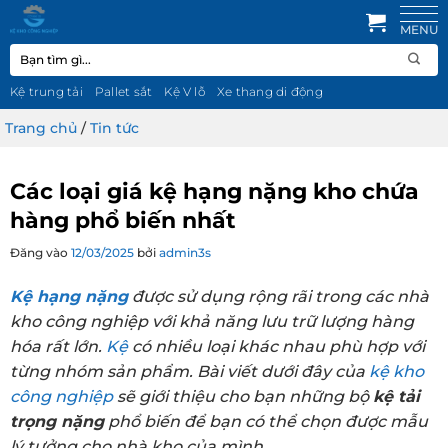
Bỏ
qua
Tìm
nội
kiếm:
dung
Kệ trung tải
Pallet sắt
Kệ V lỗ
Xe thang di động
Trang chủ
/
Tin tức
Các loại giá kệ hạng nặng kho chứa
hàng phổ biến nhất
Đăng vào
12/03/2025
bởi
admin3s
Kệ hạng nặng
được sử dụng rộng rãi trong các nhà
kho công nghiệp với khả năng lưu trữ lượng hàng
hóa rất lớn.
Kệ
có nhiều loại khác nhau phù hợp với
từng nhóm sản phẩm. Bài viết dưới đây của
kệ kho
công nghiệp
sẽ giới thiệu cho bạn những bộ
kệ tải
trọng nặng
phổ biến để bạn có thể chọn được mẫu
lý tưởng cho nhà kho của mình.