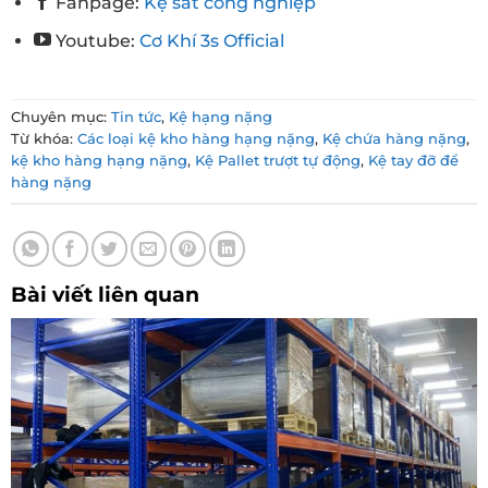
Fanpage:
Kệ sắt công nghiệp
Youtube:
Cơ Khí 3s Official
Chuyên mục:
Tin tức
,
Kệ hạng nặng
Từ khóa:
Các loại kệ kho hàng hạng nặng
,
Kệ chứa hàng nặng
,
kệ kho hàng hạng nặng
,
Kệ Pallet trượt tự động
,
Kệ tay đỡ để
hàng nặng
Bài viết liên quan