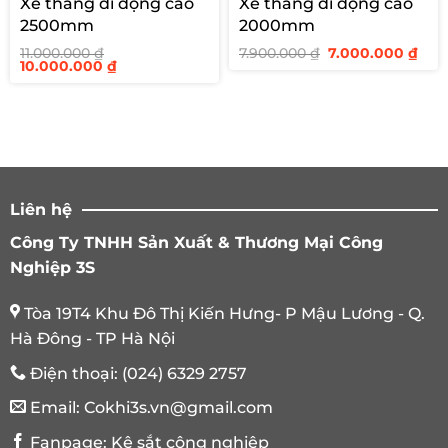
Xe thang di động cao
Xe thang di động cao
2500mm
2000mm
Giá
Giá
11.000.000
₫
7.900.000
₫
7.000.000
₫
Giá
Giá
gốc
hiệ
10.000.000
₫
gốc
hiện
là:
tại
là:
tại
7.900.000 ₫.
là:
11.000.000 ₫.
là:
7.00
10.000.000 ₫.
Liên hệ
Công Ty TNHH Sản Xuất & Thương Mại Công
Nghiệp 3S
Tòa 19T4 Khu Đô Thị Kiến Hưng- P Mậu Lương - Q.
Hà Đông - TP Hà Nội
Điện thoại:
(024) 6329 2757
Email:
Cokhi3s.vn@gmail.com
Fanpage:
Kệ sắt công nghiệp