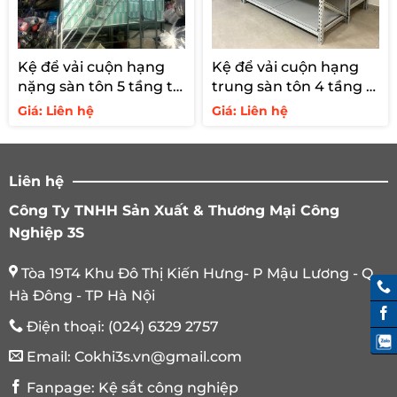
Kệ để vải cuộn hạng
Kệ để vải cuộn hạng
nặng sàn tôn 5 tầng tải
trung sàn tôn 4 tầng –
1300kg
tải 700kg
Giá: Liên hệ
Giá: Liên hệ
Liên hệ
Công Ty TNHH Sản Xuất & Thương Mại Công
Nghiệp 3S
Tòa 19T4 Khu Đô Thị Kiến Hưng- P Mậu Lương - Q.
Hà Đông - TP Hà Nội
Điện thoại:
(024) 6329 2757
Email:
Cokhi3s.vn@gmail.com
Fanpage:
Kệ sắt công nghiệp