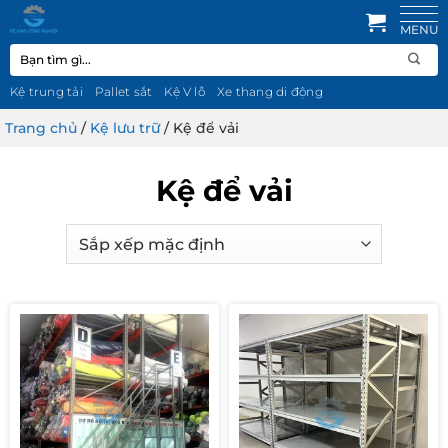
Bỏ
qua
Tìm
nội
kiếm:
dung
Kệ trung tải
Pallet sắt
Kệ V lỗ
Xe thang di động
Trang chủ
/
Kệ lưu trữ
/
Kệ để vải
Kệ để vải