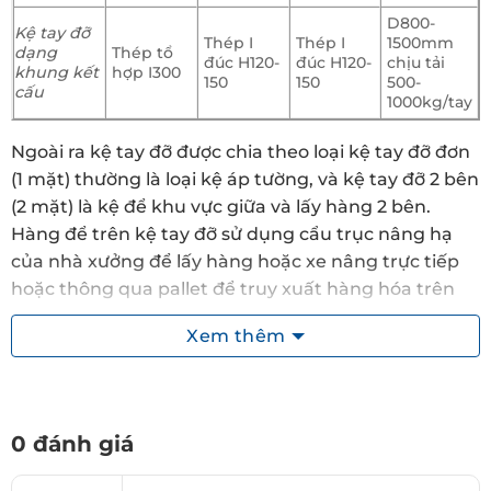
D800-
Kệ tay đỡ
Thép I
Thép I
1500mm
dạng
Thép tổ
đúc H120-
đúc H120-
chịu tải
khung kết
hợp I300
150
150
500-
cấu
1000kg/tay
Ngoài ra kệ tay đỡ được chia theo loại kệ tay đỡ đơn
(1 mặt) thường là loại kệ áp tường, và kệ tay đỡ 2 bên
(2 mặt) là kệ để khu vực giữa và lấy hàng 2 bên.
Hàng để trên kệ tay đỡ sử dụng cẩu trục nâng hạ
của nhà xưởng để lấy hàng hoặc xe nâng trực tiếp
hoặc thông qua pallet để truy xuất hàng hóa trên
giá kệ tay đỡ.
Xem thêm
Bản vẽ kệ tay đỡ khung giá kệ
0 đánh giá