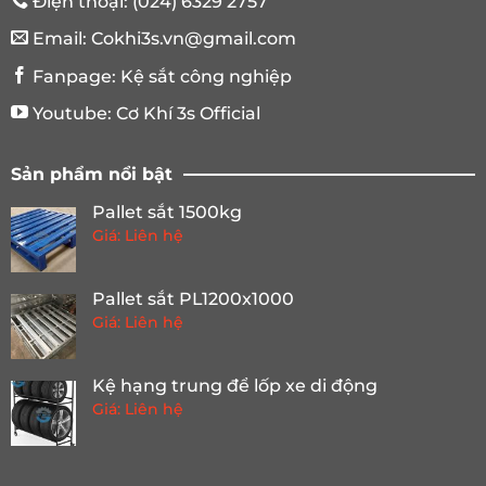
pvc
Điện thoại:
(024) 6329 2757
Email:
Cokhi3s.vn@gmail.com
Fanpage:
Kệ sắt công nghiệp
Youtube:
Cơ Khí 3s Official
Sản phẩm nổi bật
Pallet sắt 1500kg
Giá: Liên hệ
Pallet sắt PL1200x1000
Giá: Liên hệ
Kệ hạng trung để lốp xe di động
Giá: Liên hệ