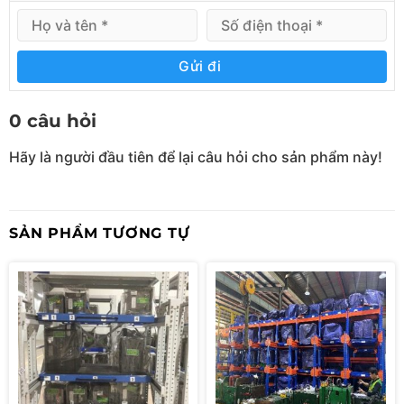
Gửi đi
Bản vẽ kệ tay đỡ kết cấu
0 câu hỏi
Ứng dụng thực tế cho kệ tay đỡ để hàng
ống thép hoặc thanh nhôm định hình…
Hãy là người đầu tiên để lại câu hỏi cho sản phẩm này!
Giá đỡ hàng thanh ống dài
SẢN PHẨM TƯƠNG TỰ