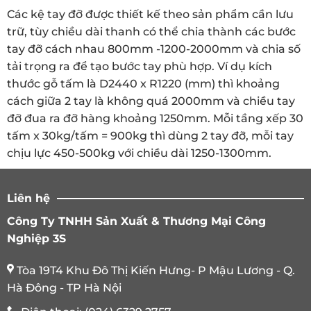
Các kệ tay đỡ được thiết kế theo sản phẩm cần lưu
trữ, tùy chiều dài thanh có thể chia thành các bước
tay đỡ cách nhau 800mm -1200-2000mm và chia số
Kệ tay đỡ hàng ống thép
tải trọng ra để tạo bước tay phù hợp. Ví dụ kích
thước gỗ tấm là D2440 x R1220 (mm) thì khoảng
Kệ tay đỡ lắp ghép
cách giữa 2 tay là không quá 2000mm và chiều tay
đỡ đua ra đỡ hàng khoảng 1250mm. Mỗi tầng xếp 30
tấm x 30kg/tấm = 900kg thì dùng 2 tay đỡ, mỗi tay
chịu lực 450-500kg với chiều dài 1250-1300mm.
Liên hệ
Công Ty TNHH Sản Xuất & Thương Mại Công
Nghiệp 3S
Tòa 19T4 Khu Đô Thị Kiến Hưng- P Mậu Lương - Q.
Hà Đông - TP Hà Nội
Kệ tay đỡ ống nhựa