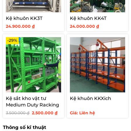
Kệ khuôn KK3T
Kệ khuôn KK4T
24.900.000
₫
24.000.000
₫
Kệ tay đỡ hàng thanh ống dài
-29%
Kệ đỡ hàng ống thép
Kệ sắt kho vật tư
Kệ khuôn KKXich
Medium Duty Racking
Giá
Giá
3.500.000
₫
2.500.000
₫
Giá: Liên hệ
gốc
hiện
là:
tại
3.500.000 ₫.
là:
Thông số kĩ thuật
2.500.000 ₫.