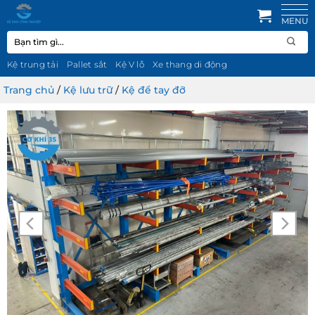
Bỏ
qua
Tìm
nội
kiếm:
dung
Kệ trung tải
Pallet sắt
Kệ V lỗ
Xe thang di động
Trang chủ
/
Kệ lưu trữ
/
Kệ để tay đỡ