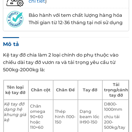
chi tiết
)
Bảo hành với tem chất lượng hàng hóa
Thời gian từ 12-36 tháng tại nơi sử dụng
Mô tả
Kệ tay đỡ chia làm 2 loại chính do phụ thuộc vào
chiều dài tay đỡ vươn ra và tải trọng yêu cầu từ
500kg-2000kg là:
Tải
Tên loại
Chân cột
Chân Đế
Tay đỡ
trọng/cánh
kệ tay đỡ
tay đỡ
Kệ tay đỡ
D800-
Chân
dạng hệ
1000mm
omega
Thép
Dạng
khung giá
90×60
hình I100-
beam lốc
chịu tải
kệ
hoặc
150
IH90-150
200-
110×60
500kg/tay