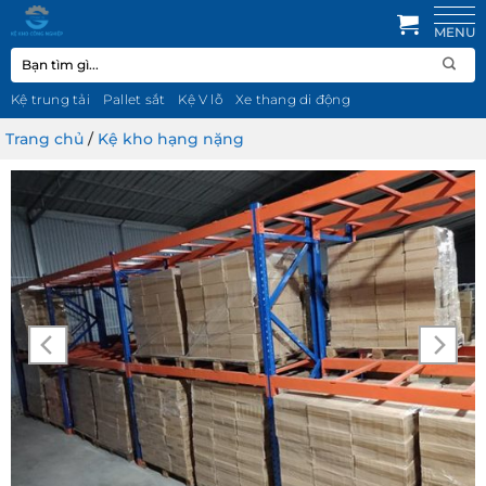
Bỏ
qua
Tìm
nội
kiếm:
dung
Kệ trung tải
Pallet sắt
Kệ V lỗ
Xe thang di động
Trang chủ
/
Kệ kho hạng nặng