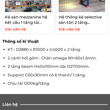
Kệ sàn mezzanine hệ
Hệ thống kệ selective
kết cấu 1 tầng tải
sàn tôn 2 tầng
250kg/m2
3000kg/tầng
Giá: Liên hệ
Giá: Liên hệ
Thông số kĩ thuật
KT : D2880 x R1000 x C4000 x 2 tầng.
2 cánh hồi gồm : Chân omega 90×60x1.5mm.
2 tầng beam H40x110mm dài D2700mm.
Support C50x30mm có 6 thanh/ 1 tầng.
Chịu tải 1200kg/tầng.
Liên hệ