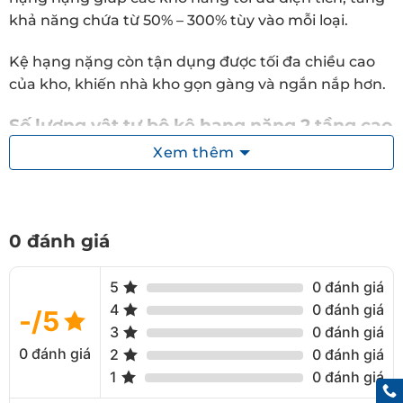
khả năng chứa từ 50% – 300% tùy vào mỗi loại.
Kệ hạng nặng còn tận dụng được tối đa chiều cao
của kho, khiến nhà kho gọn gàng và ngắn nắp hơn.
Số lượng vật tư bộ kệ hạng nặng 2 tầng cao
4000mm
Xem thêm
Để lắp ráp thành một bộ kệ hạng nặng 2 tầng cao
4000 mm, số lượng vật tư chi tiết như sau:
0 đánh giá
KT : D2880 x R1000 x C4000 x 2 tầng.
2 cánh hồi gồm : Chân omega 90×60×1.5mm.
5
0 đánh giá
2 tầng beam H40x110mm dài D2700mm.
4
0 đánh giá
-/5
3
0 đánh giá
Support C50x30mm có 6 thanh/ 1 tầng.
0 đánh giá
2
0 đánh giá
Chịu tải 1200kg/tầng.
1
0 đánh giá