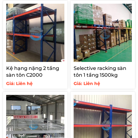
Vậy nên hãy cân nhắc kỹ, thường thì kệ kho làm
bằng sắt, thép và phun sơn tĩnh điện có sự vượt trội
những sản phẩm khác, nó có thể chống oxy hóa,
chống mối mọt, oxy hóa, trầy xước. giữ được tính
thẩm mỹ và độ bền cho kệ.
Lưu ý về nguồn gốc của kệ
Chúng ta có thể nhận thấy có nhiều đơn vị kinh
doanh kệ kho, nhưng trong số đó sẽ có cả nhà sản
xuất và đơn vị trung gian, thu mua kệ cũ bán thanh
Kệ hạng nặng 2 tầng
Selective racking sàn
lý giá rẻ, và tạo ra cái khó là không biết đâu là hàng
sàn tôn C2000
tôn 1 tầng 1500kg
chính hãng và hàng thanh lý. Cho nên tìm hiểu
Giá: Liên hệ
Giá: Liên hệ
nguồn gốc xuất xứ của kệ rất quan trọng, tránh
được những rủi ro khi sử dụng kệ.