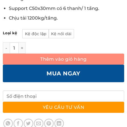
Support C50x30mm có 6 thanh/ 1 tầng.
Chịu tải 1200kg/tầng.
Loại kệ
Kệ độc lập
Kệ nối dài
Kệ hạng nặng 2 tầng cao 4000mm số lượng
Thêm vào giỏ hàng
MUA NGAY