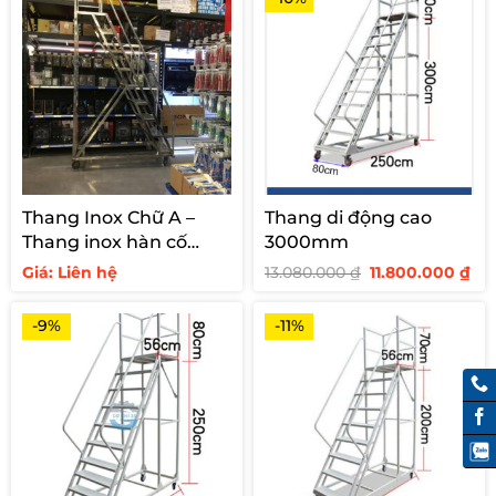
Thang Inox Chữ A –
Thang di động cao
Thang inox hàn cố
3000mm
định cho siêu thị
Giá
Giá
Giá: Liên hệ
13.080.000
₫
11.800.000
₫
gốc
hi
là:
tại
13.080.000 ₫.
là:
-9%
-11%
11.