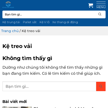
Bỏ
qua
Tìm
nội
kiếm:
dung
Kệ trung tải
Pallet sắt
Kệ V lỗ
Xe thang di động
Trang chủ
/
Kệ treo vải
Kệ treo vải
Không tìm thấy gì
Dường như chúng tôi không thể tìm thấy những gì
bạn đang tìm kiếm. Có lẽ tìm kiếm có thể giúp ích.
Bài viết mới