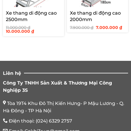
Xe thang di động cao
Xe thang di động cao
2500mm
2000mm
Giá
Giá
11.000.000
₫
7.900.000
₫
7.000.000
₫
Giá
Giá
gốc
hiệ
10.000.000
₫
gốc
hiện
là:
tại
là:
tại
7.900.000 ₫.
là:
11.000.000 ₫.
là:
7.00
10.000.000 ₫.
Liên hệ
Công Ty TNHH Sản Xuất & Thương Mại Công
Nghiệp 3S
Tòa 19T4 Khu Đô Thị Kiến Hưng- P Mậu Lương - Q.
Hà Đông - TP Hà Nội
Điện thoại:
(024) 6329 2757