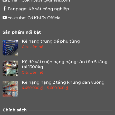
Email:
Cokhi3s.vn@gmail.com
Fanpage:
Kệ sắt công nghiệp
Youtube:
Cơ Khí 3s Official
Sản phẩm nổi bật
Kệ hạng trung để phụ tùng
Giá: Liên hệ
Kệ để vải cuộn hạng nặng sàn tôn 5 tầng
tải 1300kg
Giá: Liên hệ
Kệ hạng nặng 2 tầng khung đan vuông
Khoảng
–
4.450.000
₫
5.600.000
₫
giá:
từ
4.450.000 ₫
đến
Chính sách
5.600.000 ₫