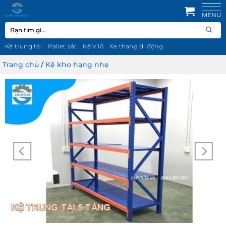
Bỏ
qua
Tìm
nội
kiếm:
dung
Kệ trung tải
Pallet sắt
Kệ V lỗ
Xe thang di động
Trang chủ
/
Kệ kho hạng nhẹ