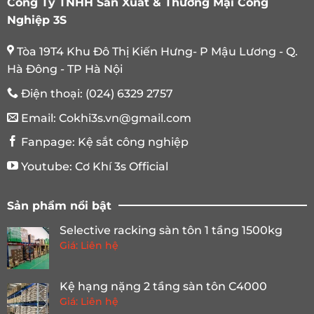
Công Ty TNHH Sản Xuất & Thương Mại Công
đến sức chịu tải.
Nghiệp 3S
Kích thước giá kệ có thể đặt tùy biến theo nhu cầu doanh
nghiệp.
Tòa 19T4 Khu Đô Thị Kiến Hưng- P Mậu Lương - Q.
Hà Đông - TP Hà Nội
Thẩm mỹ cao: Các chi tiết được sản xuất tỉ mỉ, không chi
tiết thừa.
Điện thoại:
(024) 6329 2757
Dịch vụ vận chuyển và lắp đặt tại nhà, kho xưởng.
Email:
Cokhi3s.vn@gmail.com
Thời gian sản xuất và hoàn thiện lắp đặt nhanh chóng
Fanpage:
Kệ sắt công nghiệp
trong 3 đến 5 ngày.
Youtube:
Cơ Khí 3s Official
Để được tư vấn về đặt kích thước, chọn mua
kệ trung tải 5
Sản phẩm nổi bật
tầng
bền tốt hãy liên hệ ngay đến
0988 663 981
để nhận
được sự tư vấn từ các kỹ sư giàu kinh nghiệm
Cơ khí 3S
.
Selective racking sàn tôn 1 tầng 1500kg
Giá: Liên hệ
Kệ hạng nặng 2 tầng sàn tôn C4000
Giá: Liên hệ