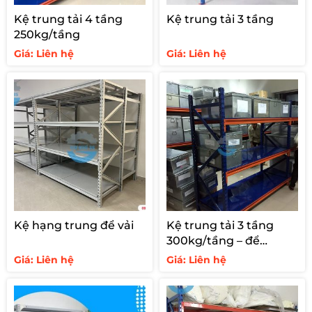
Kệ trung tải 4 tầng
Kệ trung tải 3 tầng
250kg/tầng
Giá: Liên hệ
Giá: Liên hệ
Kệ hạng trung để vải
Kệ trung tải 3 tầng
300kg/tầng – để
chứng từ
Giá: Liên hệ
Giá: Liên hệ