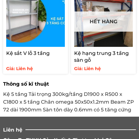
HẾT HÀNG
Kệ sắt V lỗ 3 tầng
Kệ hạng trung 3 tầng
sàn gỗ
Giá: Liên hệ
Giá: Liên hệ
Thông số kĩ thuật
Kệ 5 tầng Tải trọng 300kg/tầng D1900 x R500 x
Chất lượng vượt trội: nguyên liệu thép chất lượng cho độ
C1800 x 5 tầng Chân omega 50x50x1.2mm Beam ZP
bền màu sơn đến 10 năm và độ bền của giá kệ đạt 20
72 dài 1900mm Sàn tôn dày 0.6mm có 5 tăng cứng
năm.
Đạt nhiều điểm tiện ích: kệ có trọng lượng nhẹ hơn 20%
Liên hệ
giúp dễ dàng lắp đặt, di chuyển mà không ảnh hưởng