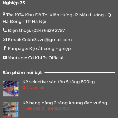
Nghiệp 3S
Tòa 19T4 Khu Đô Thị Kiến Hưng- P Mậu Lương - Q.
Hà Đông - TP Hà Nội
Điện thoại:
(024) 6329 2757
Email:
Cokhi3s.vn@gmail.com
Fanpage:
Kệ sắt công nghiệp
Youtube:
Cơ Khí 3s Official
Sản phẩm nổi bật
Kệ selective sàn tôn 5 tầng 800kg
Giá: Liên hệ
Kệ hạng nặng 2 tầng khung đan vuông
Khoảng
–
4.450.000
₫
5.600.000
₫
giá: