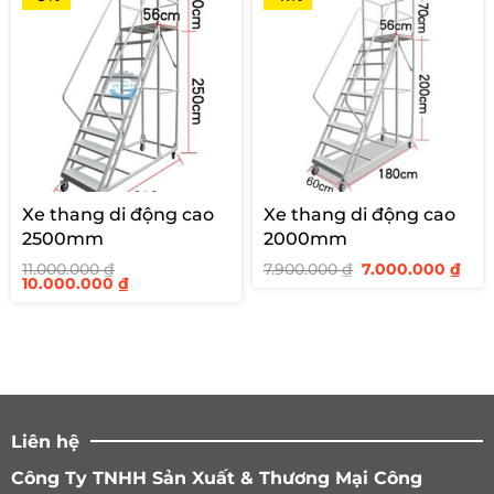
Xe thang di động cao
Xe thang di động cao
2500mm
2000mm
Giá
Giá
11.000.000
₫
7.900.000
₫
7.000.000
₫
Giá
Giá
gốc
hiệ
10.000.000
₫
gốc
hiện
là:
tại
là:
tại
7.900.000 ₫.
là:
11.000.000 ₫.
là:
7.00
10.000.000 ₫.
Liên hệ
Công Ty TNHH Sản Xuất & Thương Mại Công