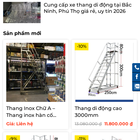
Cung cấp xe thang di động tại Bắc
Ninh, Phú Thọ giá rẻ, uy tín 2026
Sản phẩm mới
-10%
Thang Inox Chữ A –
Thang di động cao
Thang inox hàn cố
3000mm
định cho siêu thị
Giá
Giá
Giá: Liên hệ
13.080.000
₫
11.800.000
₫
gốc
hi
là:
tại
13.080.000 ₫.
là:
-9%
-11%
11.