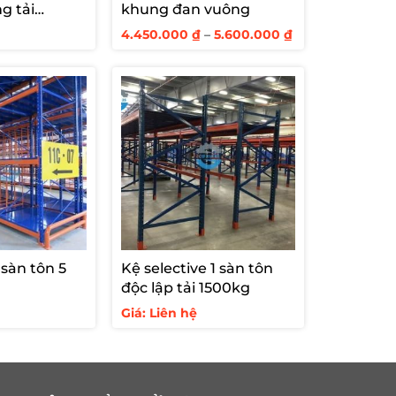
ng tải
khung đan vuông
Khoảng
4.450.000
₫
–
5.600.000
₫
giá:
từ
4.450.000 ₫
đến
5.600.000 ₫
 sàn tôn 5
Kệ selective 1 sàn tôn
độc lập tải 1500kg
Giá: Liên hệ