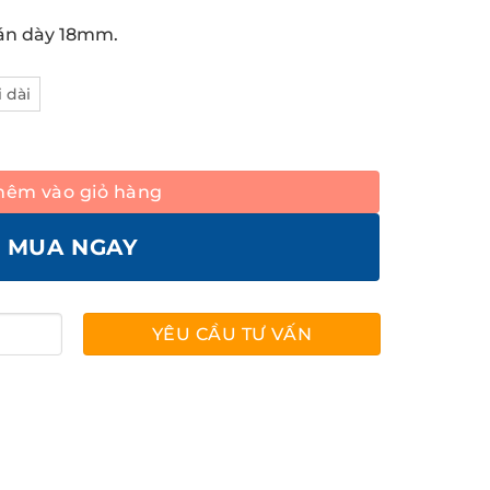
án dày 18mm.
 dài
số lượng
hêm vào giỏ hàng
MUA NGAY