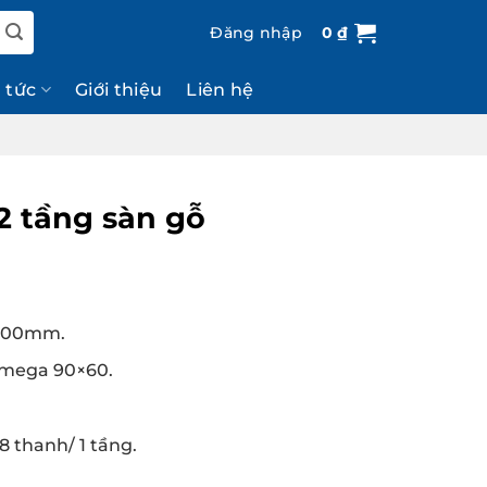
Đăng nhập
0
₫
n tức
Giới thiệu
Liên hệ
2 tầng sàn gỗ
3000mm.
omega 90×60.
 thanh/ 1 tầng.