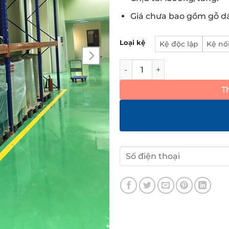
Giá chưa bao gồm gỗ d
Loại kệ
Kệ độc lập
Kệ nối
Kệ hạng nặng 2 tầng sàn gỗ 
T