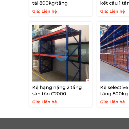
tải 800kg/tầng
kết cấu 1 tầ
250kg/m2
Giá: Liên hệ
Giá: Liên hệ
Kệ hạng nặng 2 tầng
Kệ selective
sàn tôn C2000
tầng 800kg
Giá: Liên hệ
Giá: Liên hệ