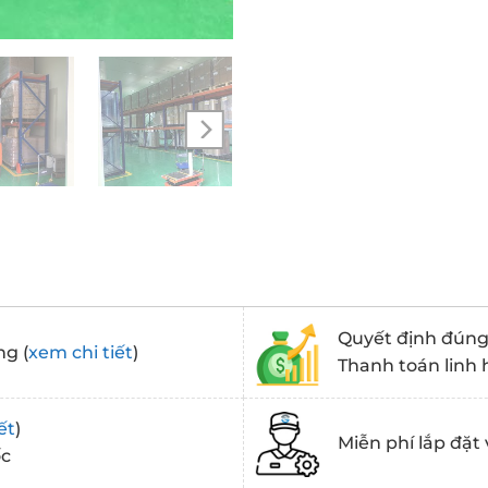
Quyết định đúng 
ng (
xem chi tiết
)
Thanh toán linh 
ết
)
Miễn phí lắp đặt 
ốc