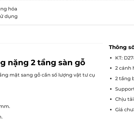
àng hóa
 sử dụng
Thông số
KT:
D278
ng nặng 2 tầng sàn gỗ
2 cánh
ầng mặt sang gỗ cần số lượng vật tư cụ
2 tầng
Support
Chịu tả
5mm.
Giá ch
.