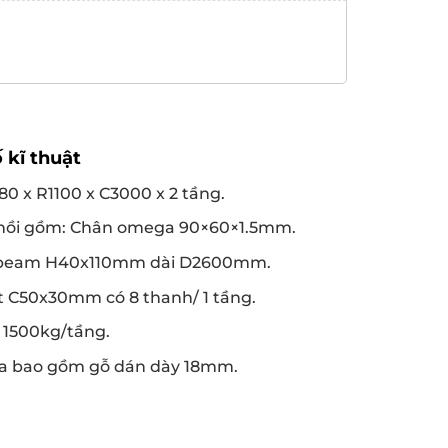
 kĩ thuật
0 x R1100 x C3000 x 2 tầng.
 hồi gồm: Chân omega 90×60×1.5mm.
 beam H40x110mm dài D2600mm.
 C50x30mm có 8 thanh/ 1 tầng.
i 1500kg/tầng.
ưa bao gồm gỗ dán dày 18mm.