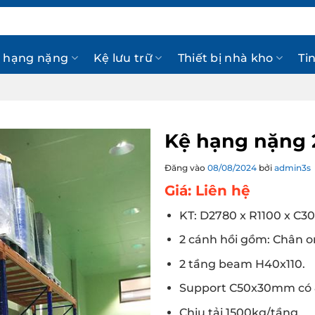
 hạng nặng
Kệ lưu trữ
Thiết bị nhà kho
Ti
Kệ hạng nặng 
Đăng vào
08/08/2024
bởi
admin3s
Giá: Liên hệ
KT:
D2780 x R1100 x C
2 cánh hồi gồm: Chân 
2 tầng beam H40x110.
Support C50x30mm có 8
Chịu tải 1500kg/tầng.