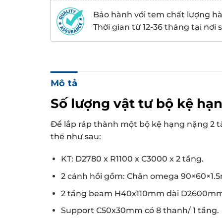
Bảo hành với tem chất lượng h
Thời gian từ 12-36 tháng tại nơi
Mô tả
Số lượng vật tư bộ kệ hạ
Để lắp ráp thành một bộ kệ hạng nặng 2 t
thể như sau:
KT:
D2780 x R1100 x C3000 x 2 tầng.
2 cánh hồi gồm: Chân omega 90×60×1.
2 tầng beam H40x110mm dài D2600mm
Support C50x30mm có 8 thanh/ 1 tầng.