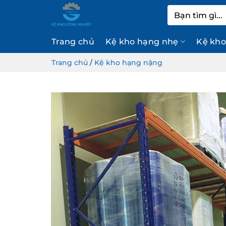
Bỏ
Tìm
qua
kiếm:
nội
Trang chủ
Kệ kho hạng nhẹ
Kệ kho
dung
Trang chủ
/
Kệ kho hạng nặng