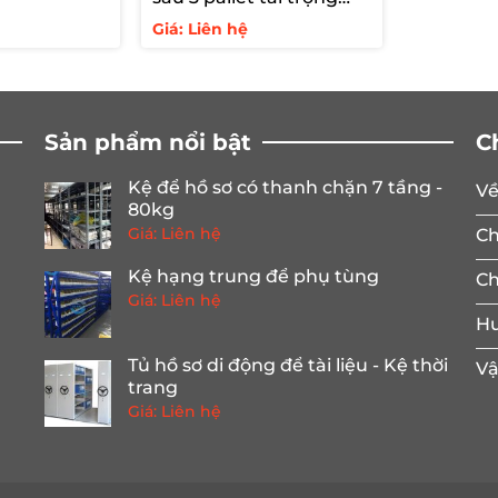
2000kg/tầng
Giá: Liên hệ
Sản phẩm nổi bật
C
Kệ để hồ sơ có thanh chặn 7 tầng -
Về
80kg
Giá: Liên hệ
Ch
Kệ hạng trung để phụ tùng
Ch
Giá: Liên hệ
Hư
Tủ hồ sơ di động để tài liệu - Kệ thời
Vậ
trang
Giá: Liên hệ