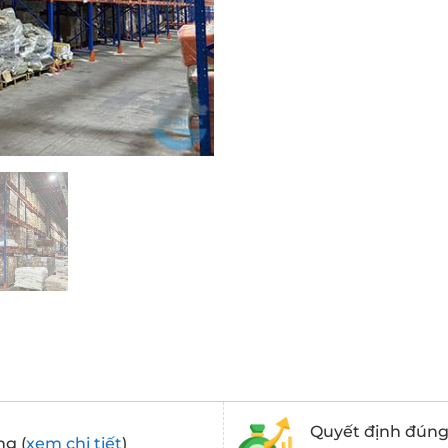
Quyết định đúng 
ng (
xem chi tiết
)