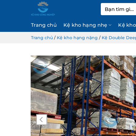
Bỏ
Tìm
qua
kiếm:
nội
Trang chủ
Kệ kho hạng nhẹ
Kệ kho
dung
Trang chủ
/
Kệ kho hạng nặng
/
Kệ Double Dee