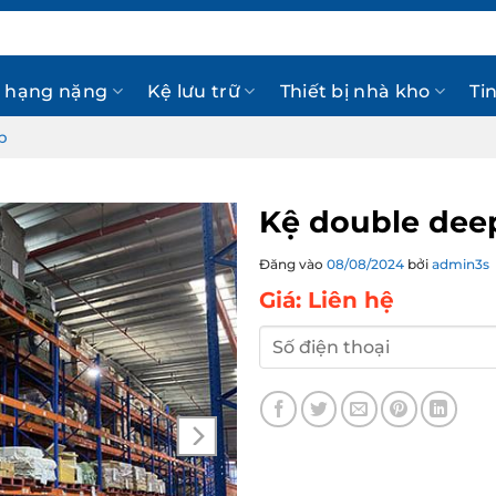
 hạng nặng
Kệ lưu trữ
Thiết bị nhà kho
Ti
p
Kệ double deep 
Đăng vào
08/08/2024
bởi
admin3s
Giá: Liên hệ