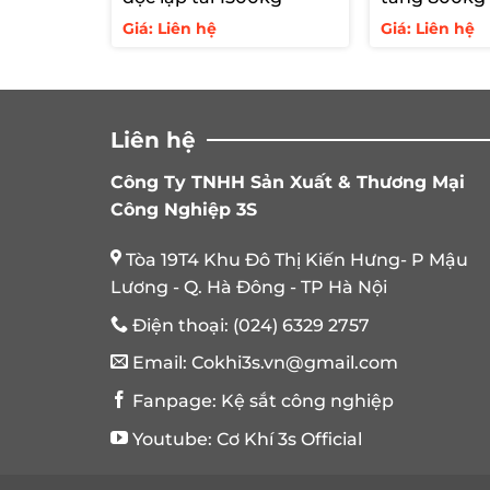
Giá: Liên hệ
Giá: Liên hệ
Liên hệ
Công Ty TNHH Sản Xuất & Thương Mại
Công Nghiệp 3S
Tòa 19T4 Khu Đô Thị Kiến Hưng- P Mậu
Lương - Q. Hà Đông - TP Hà Nội
Điện thoại:
(024) 6329 2757
Email:
Cokhi3s.vn@gmail.com
Fanpage:
Kệ sắt công nghiệp
Youtube:
Cơ Khí 3s Official