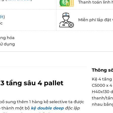
Thanh toán linh 
ết
)
Miễn phí lắp đặt 
ốc
àng hóa
 sử dụng
Thông số
Kệ 4 tầng
 tầng sâu 4 pallet
C5000 x 
H40x130 
thanh/tầng
bổ sung thêm 1 hàng kệ selective ta được
nhau bằng 
ép thành một bộ
kệ double deep
độc lập