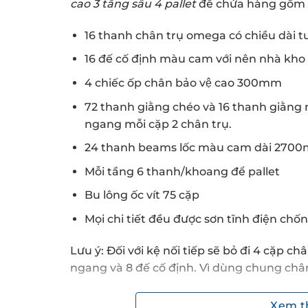
cao 3 tầng sâu 4 pallet
để chứa hàng gồm s
16 thanh chân trụ omega có chiều dài 
16 đế cố định màu cam với nên nhà kho v
4 chiếc ốp chân bảo vệ cao 300mm
72 thanh giằng chéo và 16 thanh giằng nga
ngang mỗi cặp 2 chân trụ.
24 thanh beams lốc màu cam dài 270
Mỗi tầng 6 thanh/khoang để pallet
Bu lông ốc vít 75 cặp
Mọi chi tiết đều được sơn tĩnh điện chốn
Lưu ý: Đối với kệ nối tiếp sẽ bỏ đi 4 cặp c
ngang và 8 đế cố định. Vì dùng chung chân 
Rào chặn đầu hàng kệ màu cam bổ sung khi
Xem 