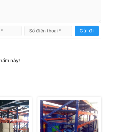
llet 3 tầng
Gửi đi
 double deep 4 tầng sâu
phẩm này!
 chiều dài lọt lòng của kệ là 2700mmm phù
 Bốc xếp hàng theo kiểu nhập trước,
chiều rộng là 2,7 mét, chiều cao là 1,5
với quy mô lớn. Giúp tiết kiệm lối đi
llet cao 5 mét phù hợp với các kho hàng