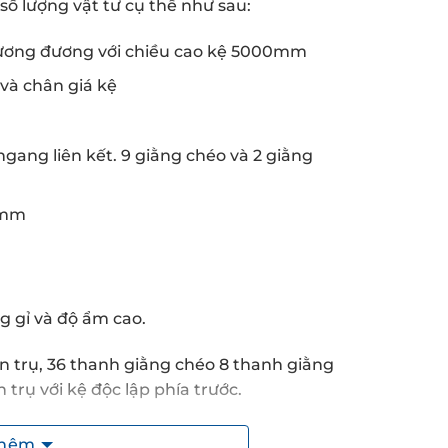
ố lượng vật tư cụ thể như sau:
tương đương với chiều cao kệ 5000mm
à chân giá kệ
ng liên kết. 9 giằng chéo và 2 giằng
0mm
g gỉ và độ ẩm cao.
hân trụ, 36 thanh giằng chéo 8 thanh giằng
trụ với kệ độc lập phía trước.
 có yêu cầu, chưa tính và hệ thống giá
thêm