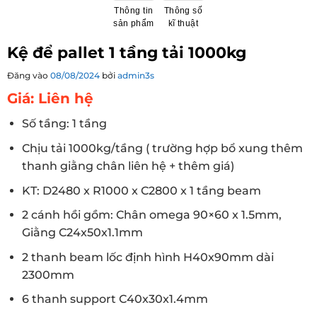
Thông tin
Thông số
sản phẩm
kĩ thuật
Kệ để pallet 1 tầng tải 1000kg
Đăng vào
08/08/2024
bởi
admin3s
Giá: Liên hệ
Số tầng: 1 tầng
Chịu tải 1000kg/tầng ( trường hợp bổ xung thêm
thanh giằng chân liên hệ + thêm giá)
KT: D2480 x R1000 x C2800 x 1 tầng beam
2 cánh hồi gồm: Chân omega 90×60 x 1.5mm,
Giằng C24x50x1.1mm
2 thanh beam lốc định hình H40x90mm dài
2300mm
6 thanh support C40x30x1.4mm