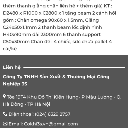
thêm thanh giằng chân liên hệ + thêm giá) KT :
D2480 x R1000 x C2800 x 1 tầng beam 2 cánh hồi
gồm : Chân omega 90x60 x 1.5mm, Giằng
C24x50x1.1mm 2 thanh beam lốc định hình
H40x90mm dài 2300mm 6 thanh support
C50x30mm Chân đế : 4 chiếc, sức chứa pallet 4
cái/kệ
Liên hệ
Công Ty TNHH Sản Xuất & Thương Mại Công
Nghiệp 3S
Tòa 19T4 Khu Đô Thị Kiến Hưng- P Mậu Lương - Q.
Hà Đông - TP Hà Nội
Ứng dụng khi vận hành kệ pallet 1 tầng
Điện thoại:
(024) 6329 2757
Tiện lợi khi để hàng hoá công nghiệp nhẹ, thức ăn
Email:
Cokhi3s.vn@gmail.com