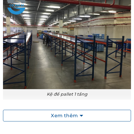
Kệ để pallet 1 tầng
Kệ để Pallet là gì?
Xem thêm
Kệ pallet
hay (
kệ để pallet
) là dòng kệ để
hàng chuyên dụng để chứa các loại pallet. Kệ có kết