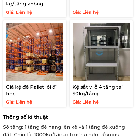
kg/tầng không
Với tải trọng 1000
kg/tầng và chiều dài lọt lòng của
support
Giá: Liên hệ
Giá: Liên hệ
kệ là 2300mmm nên phù hợp để được 2 pallet sắt,
nhựa, gỗ đã chứa hàng với chịu lực khoảng 500kg
cho mỗi pallet.
Phía dưới là không gian rộng rãi gúp để trực tiếp 2
pallet 1200x1200mm hàng xuống nền nhà kho
không giới hạn trọng lượng.
Giá kệ để Pallet lối đi
Kệ sắt v lỗ 4 tầng tải
hẹp
50kg/tầng
Giá: Liên hệ
Giá: Liên hệ
Thông số kĩ thuật
Số tầng: 1 tầng để hàng lên kệ và 1 tầng để xuống
đất. Chịu tải 1000kg/tầng ( trường hợp bổ xung