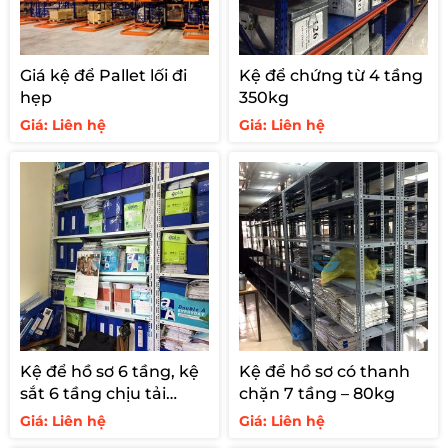
Giá kệ để Pallet lối đi
Kệ để chứng từ 4 tầng
hẹp
350kg
Giá: Liên hệ
Giá: Liên hệ
Kệ để hồ sơ 6 tầng, kệ
Kệ để hồ sơ có thanh
sắt 6 tầng chịu tải
chặn 7 tầng – 80kg
60kg/tầng
Giá: Liên hệ
Giá: Liên hệ