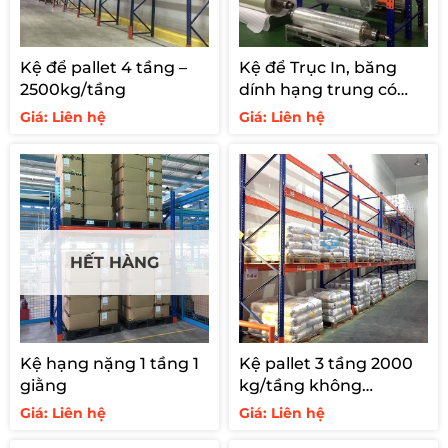
Kệ để pallet 4 tầng –
Kệ để Trục In, băng
2500kg/tầng
dính hạng trung có
trục đỡ
Giá: Liên hệ
Giá: Liên hệ
HẾT HÀNG
Kệ hạng nặng 1 tầng 1
Kệ pallet 3 tầng 2000
giằng
kg/tầng không
support
Giá: Liên hệ
Giá: Liên hệ