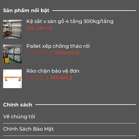
Sản phẩm nổi bật
Kệ sắt v sàn gỗ 4 tầng 300kg/tầng
Giá: Liên hệ
Pallet xếp chồng tháo rời
Giá
Giá
4.000.000
₫
3.100.000
₫
gốc
hiện
là:
tại
Rào chặn bảo vệ đơn
4.000.000 ₫.
là:
Giá
Giá
600.000
₫
550.000
₫
3.100.000 ₫.
gốc
hiện
là:
tại
600.000 ₫.
là:
550.000 ₫.
Chính sách
Về chúng tôi
Chính Sách Bảo Mật