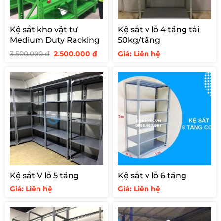
Kệ sắt kho vật tư
Kệ sắt v lỗ 4 tầng tải
Medium Duty Racking
50kg/tầng
Giá
Giá
3.500.000
₫
2.500.000
₫
Giá: Liên hệ
gốc
hiện
là:
tại
3.500.000 ₫.
là:
2.500.000 ₫.
Kệ sắt V lỗ 5 tầng
Kệ sắt v lỗ 6 tầng
Giá: Liên hệ
Giá: Liên hệ