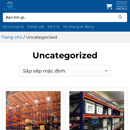
Bỏ
qua
Tìm
nội
kiếm:
dung
Kệ trung tải
Pallet sắt
Kệ V lỗ
Xe thang di động
Trang chủ
/
Uncategorized
Uncategorized