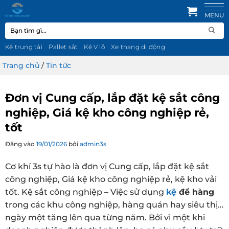
Bỏ
qua
Tìm
nội
kiếm:
dung
Kệ trung tải
Pallet sắt
Kệ V lỗ
Xe thang di động
Trang chủ
/
Tin tức
Đơn vị Cung cấp, lắp đặt kệ sắt công
nghiệp, Giá kệ kho công nghiệp rẻ,
tốt
Đăng vào
19/01/2026
bởi
admin3s
Cơ khí 3s tự hào là đơn vị Cung cấp, lắp đặt kệ sắt
công nghiệp, Giá kệ kho công nghiệp rẻ, kệ kho vải
tốt. Kệ sắt công nghiệp – Việc sử dụng
kệ
để hàng
trong các khu công nghiệp, hàng quán hay siêu thị…
ngày một tăng lên qua từng năm. Bởi vì một khi