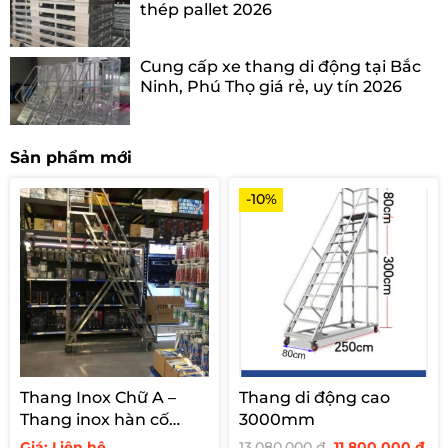
thép pallet 2026
Cung cấp xe thang di động tại Bắc
Ninh, Phú Thọ giá rẻ, uy tín 2026
Sản phẩm mới
-10%
Thang Inox Chữ A –
Thang di động cao
Thang inox hàn cố
3000mm
định cho siêu thị
Giá
Giá
Giá: Liên hệ
13.080.000
₫
11.800.000
₫