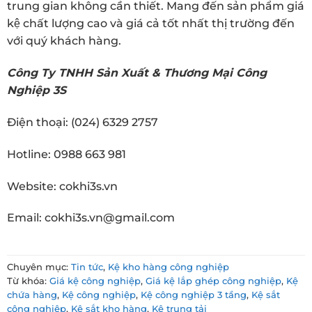
trung gian không cần thiết. Mang đến sản phẩm giá
kệ chất lượng cao và giá cả tốt nhất thị trường đến
với quý khách hàng.
Công Ty TNHH Sản Xuất & Thương Mại Công
Nghiệp 3S
Điện thoại: (024) 6329 2757
Hotline: 0988 663 981
Website: cokhi3s.vn
Email: cokhi3s.vn@gmail.com
Chuyên mục:
Tin tức
,
Kệ kho hàng công nghiệp
Từ khóa:
Giá kệ công nghiệp
,
Giá kệ lắp ghép công nghiệp
,
Kệ
chứa hàng
,
Kệ công nghiệp
,
Kệ công nghiệp 3 tầng
,
Kệ sắt
công nghiệp
,
Kệ sắt kho hàng
,
Kệ trung tải