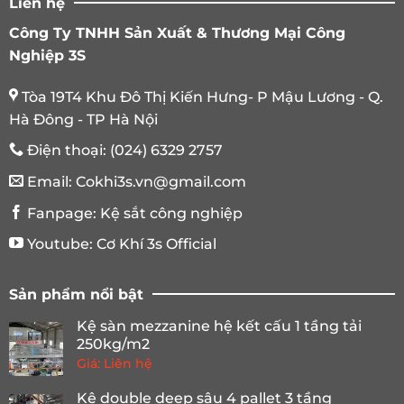
Liên hệ
Công Ty TNHH Sản Xuất & Thương Mại Công
Nghiệp 3S
Tòa 19T4 Khu Đô Thị Kiến Hưng- P Mậu Lương - Q.
Hà Đông - TP Hà Nội
Điện thoại:
(024) 6329 2757
Email:
Cokhi3s.vn@gmail.com
Fanpage:
Kệ sắt công nghiệp
Youtube:
Cơ Khí 3s Official
Sản phẩm nổi bật
Kệ sàn mezzanine hệ kết cấu 1 tầng tải
250kg/m2
Giá: Liên hệ
Kệ double deep sâu 4 pallet 3 tầng