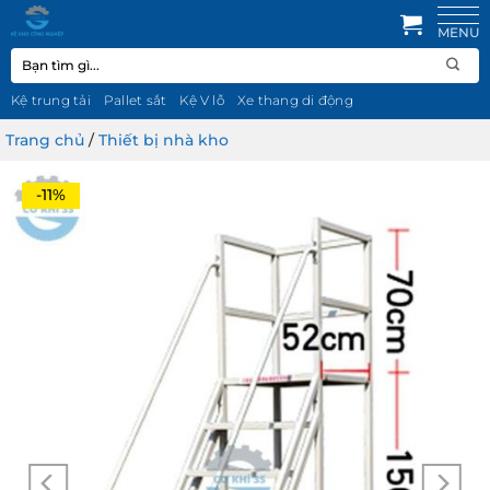
Bỏ
qua
Tìm
nội
kiếm:
dung
Kệ trung tải
Pallet sắt
Kệ V lỗ
Xe thang di động
Trang chủ
/
Thiết bị nhà kho
-11%