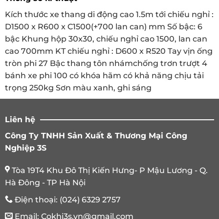
Các chi tiết đều được sơn tĩnh điện màu theo yêu
cầu: ghi sáng, xanh. Sản phẩm thang nhà kho di
Kích thước xe thang di động cao 1.5m tới chiếu nghỉ :
động được bảo hành 12 tháng với bánh xe và 36
D1500 x R600 x C1500(+700 lan can) mm
Số bậc: 6
tháng với phần khung.
bậc Khung hộp 30x30, chiếu nghỉ cao 1500, lan can
cao 700mm KT chiếu nghỉ : D600 x R520 Tay vịn ống
Ứng dụng của xe thang di động cao
tròn phi 27 Bậc thang tôn nhámchống trơn trượt 4
1500mm
bánh xe phi 100 có khóa hãm có khả năng chịu tải
trọng 250kg Sơn màu xanh, ghi sáng
Với thiết kết của xe thang di động lấy hàng trong
kho khá nhỏ gọn, nó có thể quay đầu tại các vị trí lối
đi 1 cách dễ dàng. Cơ cấu khóa bánh xe hoặc cơ cấu
Liên hệ
bổ xung thêm chân tăng chỉnh nhằm tiếp xúc
Công Ty TNHH Sản Xuất & Thương Mại Công
thang với mặt phẳng nền nhà được cố định vững
Nghiệp 3S
chắc tránh tình trạng mặt nền không bằng phẳng
bánh xe không tiếp xúc hoàn toàn. Thang làm việc
Tòa 19T4 Khu Đô Thị Kiến Hưng- P Mậu Lương - Q.
trên độ cao 1.5m + thân người trung bình 1.5-1.6m thì
Hà Đông - TP Hà Nội
thao tác tốt ở độ cao 1.5-1.8m và tầm với tối đa là 3m,
thang sắt di động sử dụng vào mục đích xuất nhập
Điện thoại:
(024) 6329 2757
hàng hóa bằng tay. Dưới đây là những lưu ý ứng
Email:
Cokhi3s.vn@gmail.com