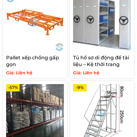
vịn chắc chắn giúp đảm bảo an toàn khi lên
xuống bốc xếp, kiểm kê hàng hóa. Thang chế tạo
từ thép hộp chất lượng cao, tôn nhám nhật
chống trơn trượt và sơn tĩnh điện theo tiêu chuẩn
công nghiệp bảo hành dài hạn.
Lưu ý khi chọn bánh xe cho thang di động :
Pallet xếp chồng gấp
Tủ hồ sơ di động để tài
Nếu lối đi tại kho bãi hẹp bị hạn chế khoảng cách
gọn
liệu – Kệ thời trang
ở góc cua không đủ 2m thì bạn nên sử dụng 4
Giá: Liên hệ
Giá: Liên hệ
bánh quay có khóa. Chi phí có thể phát sinh thêm
50-100.000 so với giá niêm yết, nhưng việc quay
-57%
-9%
xe sẽ trở lên dễ dàng hơn.
Nếu lối đi hoặc khu vực quay đầu rộng hơn 2m
bạn hoàn toàn có thể chỉ cần sử dụng bản basic
của thang lấy hàng có bánh xe có 2 bánh quay
khóa hãm và 2 bánh tĩnh không khóa để tiết kiệm
chi phí.