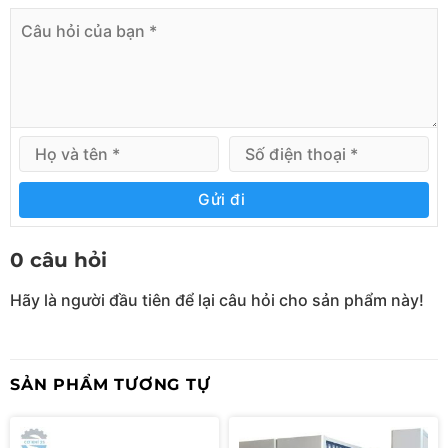
Khung thép hộp 30×30, chiếu nghỉ cao 1500, lan
can cao 700mm
KT chiếu nghỉ : D600 x R520
Tay vịn ống tròn phi 27
Bậc thang tôn nhám chống trơn trượt
4 bánh xe phi 100 có 2 bánh quay khóa hãm và 2
Gửi đi
bánh tĩnh không khóa
Đặc biệt xe thang có khả năng chịu tải lớn 400kg
0 câu hỏi
bao gồm Trọng lượng : Thân người +hàng hóa+
khối lượng xe thang
Hãy là người đầu tiên để lại câu hỏi cho sản phẩm này!
Trường hợp bổ xung thêm chân tăng chỉnh hỗ trợ
bánh xe và xe thang tiếp xúc với mặt sàn chống
rung ( nếu có nhu cầu riêng- có tính thêm phí).
SẢN PHẨM TƯƠNG TỰ
Với 4 bánh xe phía sau tiên lợi trong quá trình di
chuyển mà không cần phải mang vác vất vả. Tay