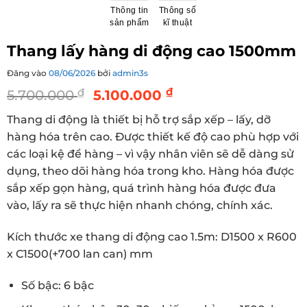
Thông tin
Thông số
sản phẩm
kĩ thuật
Thang lấy hàng di động cao 1500mm
Đăng vào
08/06/2026
bởi
admin3s
Giá
Giá
₫
₫
5.700.000
5.100.000
gốc
hiện
Thang di động là thiết bị hỗ trợ sắp xếp – lấy, dỡ
là:
tại
hàng hóa trên cao. Được thiết kế độ cao phù hợp với
5.700.000 ₫.
là:
các loại kệ để hàng – vì vậy nhân viên sẽ dễ dàng sử
5.100.000 ₫.
dụng, theo dõi hàng hóa trong kho. Hàng hóa được
sắp xếp gọn hàng, quá trình hàng hóa được đưa
vào, lấy ra sẽ thực hiện nhanh chóng, chính xác.
Kích thước xe thang di động cao 1.5m: D1500 x R600
x C1500(+700 lan can) mm
Số bậc: 6 bậc