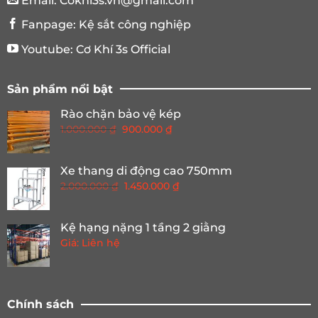
Email:
Cokhi3s.vn@gmail.com
Fanpage:
Kệ sắt công nghiệp
Youtube:
Cơ Khí 3s Official
Sản phẩm nổi bật
Rào chặn bảo vệ kép
Giá
Giá
1.000.000
₫
900.000
₫
gốc
hiện
là:
tại
Xe thang di động cao 750mm
1.000.000 ₫.
là:
Giá
Giá
2.000.000
₫
1.450.000
₫
900.000 ₫.
gốc
hiện
là:
tại
Kệ hạng nặng 1 tầng 2 giằng
2.000.000 ₫.
là:
Giá: Liên hệ
1.450.000 ₫.
Chính sách