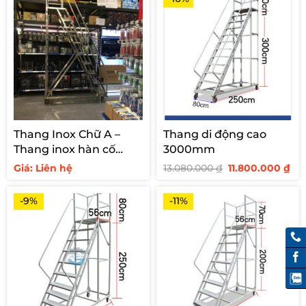
Thang Inox Chữ A –
Thang di động cao
Thang inox hàn cố
3000mm
định cho siêu thị
Giá
Giá
Giá: Liên hệ
13.080.000
₫
11.800.000
₫
gốc
hi
là:
tại
13.080.000 ₫.
là:
-9%
-11%
11.