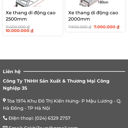
Xe thang di động cao
Xe thang di động cao
2500mm
2000mm
Giá
Giá
11.000.000
₫
7.900.000
₫
7.000.000
₫
Giá
Giá
gốc
hiệ
10.000.000
₫
gốc
hiện
là:
tại
là:
tại
7.900.000 ₫.
là:
11.000.000 ₫.
là:
7.00
10.000.000 ₫.
Liên hệ
Công Ty TNHH Sản Xuất & Thương Mại Công
Nghiệp 3S
Tòa 19T4 Khu Đô Thị Kiến Hưng- P Mậu Lương - Q.
Hà Đông - TP Hà Nội
Điện thoại:
(024) 6329 2757