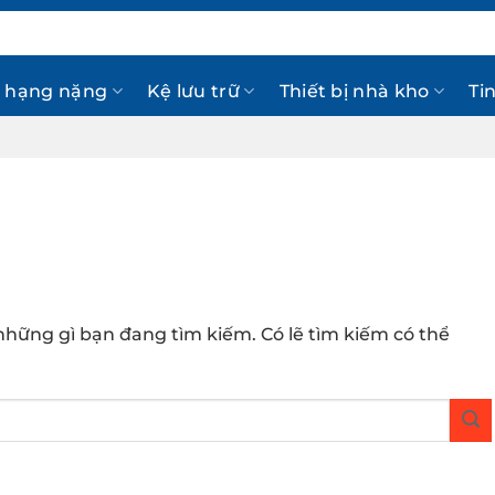
 hạng nặng
Kệ lưu trữ
Thiết bị nhà kho
Ti
hững gì bạn đang tìm kiếm. Có lẽ tìm kiếm có thể