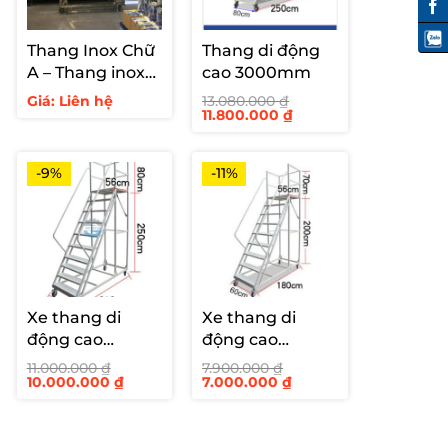
Thang Inox Chữ
Thang di động
A – Thang inox
cao 3000mm
hàn cố định cho
Giá: Liên hệ
13.080.000
₫
Giá
Giá
11.800.000
₫
siêu thị
gốc
hiện
là:
tại
13.080.000 ₫.
là:
11.800.000 ₫.
-9%
-11%
Xe thang di
Xe thang di
động cao
động cao
2500mm
2000mm
11.000.000
₫
7.900.000
₫
Giá
Giá
Giá
Giá
10.000.000
₫
7.000.000
₫
gốc
hiện
gốc
hiện
là:
tại
là:
tại
11.000.000 ₫.
là:
7.900.000 ₫.
là:
10.000.000 ₫.
7.000.000 ₫.