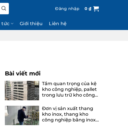
Đăng nhập
0
₫
n tức
Giới thiệu
Liên hệ
Bài viết mới
Tầm quan trọng của kệ
kho công nghiệp, pallet
trong lưu trữ kho công
nghiệp
Đơn vị sản xuất thang
kho inox, thang kho
công nghiệp bằng inox
uy tín, chuyên nghiệp