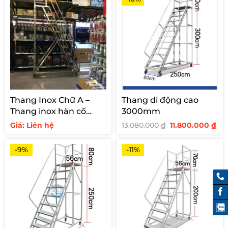
Thang Inox Chữ A –
Thang di động cao
Thang inox hàn cố
3000mm
định cho siêu thị
Giá
Giá
Giá: Liên hệ
13.080.000
₫
11.800.000
₫
gốc
hi
là:
tại
13.080.000 ₫.
là:
-9%
-11%
11.