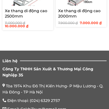
Xe thang di động cao
Xe thang di động cao
2500mm
2000mm
Giá
Giá
11.000.000
₫
7.900.000
₫
7.000.000
₫
Giá
Giá
gốc
hiệ
10.000.000
₫
gốc
hiện
là:
tại
là:
tại
7.900.000 ₫.
là:
11.000.000 ₫.
là:
7.00
10.000.000 ₫.
Liên hệ
Công Ty TNHH Sản Xuất & Thương Mại Công
Nghiệp 3S
Tòa 19T4 Khu Đô Thị Kiến Hưng- P Mậu Lương - Q.
Hà Đông - TP Hà Nội
Điện thoại:
(024) 6329 2757