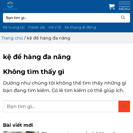
Bỏ
qua
Tìm
nội
kiếm:
dung
Kệ trung tải
Pallet sắt
Kệ V lỗ
Xe thang di động
Trang chủ
/
kệ để hàng đa năng
kệ để hàng đa năng
Không tìm thấy gì
Dường như chúng tôi không thể tìm thấy những gì
bạn đang tìm kiếm. Có lẽ tìm kiếm có thể giúp ích.
Bài viết mới