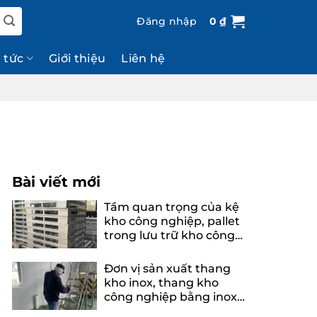
Đăng nhập
0
₫
n tức
Giới thiệu
Liên hệ
Bài viết mới
Tầm quan trọng của kệ
kho công nghiệp, pallet
trong lưu trữ kho công
nghiệp
Đơn vị sản xuất thang
kho inox, thang kho
công nghiệp bằng inox
uy tín, chuyên nghiệp