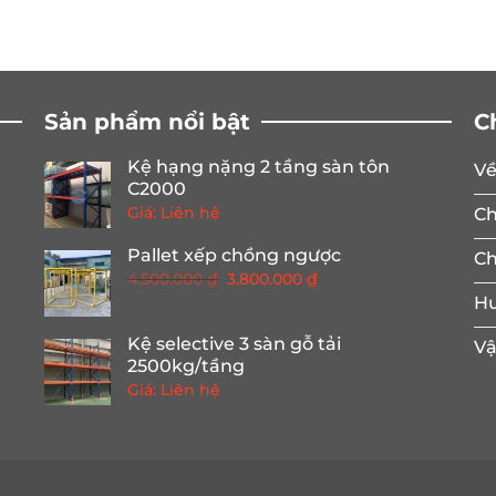
Sản phẩm nổi bật
C
Kệ hạng nặng 2 tầng sàn tôn
Về
C2000
Giá: Liên hệ
Ch
Pallet xếp chồng ngược
Ch
Giá
Giá
4.500.000
₫
3.800.000
₫
gốc
hiện
Hư
là:
tại
Kệ selective 3 sàn gỗ tải
Vậ
4.500.000 ₫.
là:
2500kg/tầng
3.800.000 ₫.
Giá: Liên hệ