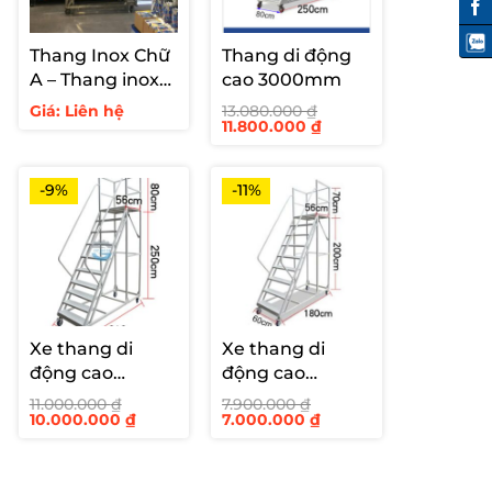
Thang Inox Chữ
Thang di động
A – Thang inox
cao 3000mm
hàn cố định cho
Giá: Liên hệ
13.080.000
₫
Giá
Giá
11.800.000
₫
siêu thị
gốc
hiện
là:
tại
13.080.000 ₫.
là:
11.800.000 ₫.
-9%
-11%
Xe thang di
Xe thang di
động cao
động cao
2500mm
2000mm
11.000.000
₫
7.900.000
₫
Giá
Giá
Giá
Giá
10.000.000
₫
7.000.000
₫
gốc
hiện
gốc
hiện
là:
tại
là:
tại
11.000.000 ₫.
là:
7.900.000 ₫.
là:
10.000.000 ₫.
7.000.000 ₫.