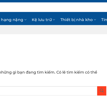
 hạng nặng
Kệ lưu trữ
Thiết bị nhà kho
Ti
hững gì bạn đang tìm kiếm. Có lẽ tìm kiếm có thể