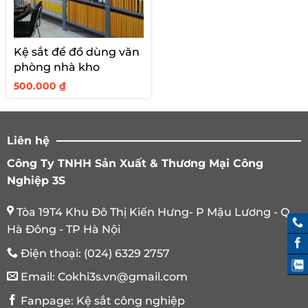
Kệ sắt để đồ dùng văn
phòng nhà kho
500.000
₫
Liên hệ
Công Ty TNHH Sản Xuất & Thương Mại Công
Nghiệp 3S
Tòa 19T4 Khu Đô Thị Kiến Hưng- P Mậu Lương - Q.
Hà Đông - TP Hà Nội
Điện thoại:
(024) 6329 2757
Email:
Cokhi3s.vn@gmail.com
Fanpage:
Kệ sắt công nghiệp