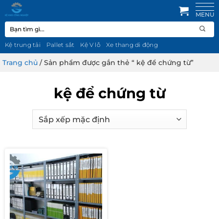
Bỏ
qua
Tìm
nội
kiếm:
dung
Kệ trung tải
Pallet sắt
Kệ V lỗ
Xe thang di động
Trang chủ
/
Sản phẩm được gắn thẻ “ kệ để chứng từ”
kệ để chứng từ