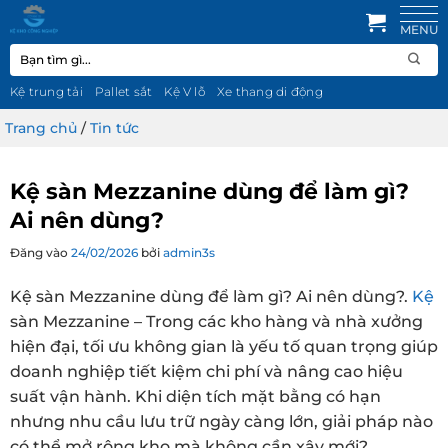
Bỏ
qua
Tìm
nội
kiếm:
dung
Kệ trung tải
Pallet sắt
Kệ V lỗ
Xe thang di động
Trang chủ
/
Tin tức
Kệ sàn Mezzanine dùng để làm gì?
Ai nên dùng?
Đăng vào
24/02/2026
bởi
admin3s
Kệ sàn Mezzanine dùng để làm gì? Ai nên dùng?.
Kệ
sàn Mezzanine – Trong các kho hàng và nhà xưởng
hiện đại, tối ưu không gian là yếu tố quan trọng giúp
doanh nghiệp tiết kiệm chi phí và nâng cao hiệu
suất vận hành. Khi diện tích mặt bằng có hạn
nhưng nhu cầu lưu trữ ngày càng lớn, giải pháp nào
có thể mở rộng kho mà không cần xây mới?