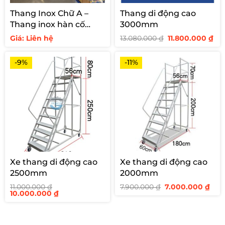
Thang Inox Chữ A –
Thang di động cao
Thang inox hàn cố
3000mm
định cho siêu thị
Giá
Giá
Giá: Liên hệ
13.080.000
₫
11.800.000
₫
gốc
hi
là:
tại
13.080.000 ₫.
là:
-9%
-11%
11.
Xe thang di động cao
Xe thang di động cao
2500mm
2000mm
Giá
Giá
11.000.000
₫
7.900.000
₫
7.000.000
₫
Giá
Giá
gốc
hiệ
10.000.000
₫
gốc
hiện
là:
tại
là:
tại
7.900.000 ₫.
là:
11.000.000 ₫.
là:
7.00
10.000.000 ₫.