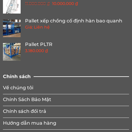
Giá
Giá
11.000.000
₫
10.000.000
₫
gốc
hiện
là:
tại
Pallet xếp chồng cố định hàn bao quanh
11.000.000 ₫.
là:
Giá: Liên hệ
10.000.000 ₫.
Pallet PLTR
3.180.000
₫
Chính sách
Về chúng tôi
Chính Sách Bảo Mật
Chính sách đổi trả
Hướng dẫn mua hàng