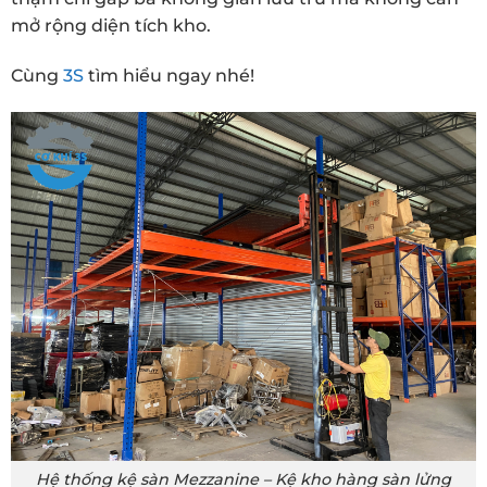
mở rộng diện tích kho.
Cùng
3S
tìm hiểu ngay nhé!
Hệ thống kệ sàn Mezzanine – Kệ kho hàng sàn lửng