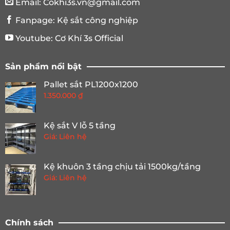
Email:
Cokhi3s.vn@gmail.com
Fanpage:
Kệ sắt công nghiệp
Youtube:
Cơ Khí 3s Official
Sản phẩm nổi bật
Pallet sắt PL1200x1200
1.350.000
₫
Kệ sắt V lỗ 5 tầng
Giá: Liên hệ
Kệ khuôn 3 tầng chịu tải 1500kg/tầng
Giá: Liên hệ
Chính sách