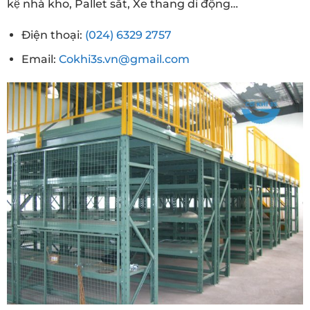
kệ nhà kho, Pallet sắt, Xe thang di động…
Điện thoại:
(024) 6329 2757
Email:
Cokhi3s.vn@gmail.com