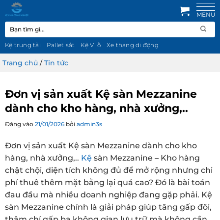
Bỏ
qua
Tìm
nội
kiếm:
dung
Kệ trung tải
Pallet sắt
Kệ V lỗ
Xe thang di động
Trang chủ
/
Tin tức
Đơn vị sản xuất Kệ sàn Mezzanine
dành cho kho hàng, nhà xưởng,..
Đăng vào
21/01/2026
bởi
admin3s
Đơn vị sản xuất Kệ sàn Mezzanine dành cho kho
hàng, nhà xưởng,..
Kệ
sàn Mezzanine – Kho hàng
chật chội, diện tích không đủ để mở rộng nhưng chi
phí thuê thêm mặt bằng lại quá cao? Đó là bài toán
đau đầu mà nhiều doanh nghiệp đang gặp phải. Kệ
sàn Mezzanine chính là giải pháp giúp tăng gấp đôi,
thậm chí gấp ba không gian lưu trữ mà không cần