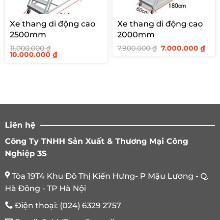
Xe thang di động cao
Xe thang di động cao
2500mm
2000mm
Giá
Giá
11.000.000
₫
7.900.000
₫
7.000.000
₫
Giá
Giá
gốc
hiệ
10.000.000
₫
gốc
hiện
là:
tại
là:
tại
7.900.000 ₫.
là:
11.000.000 ₫.
là:
7.00
10.000.000 ₫.
Liên hệ
Công Ty TNHH Sản Xuất & Thương Mại Công
Nghiệp 3S
Tòa 19T4 Khu Đô Thị Kiến Hưng- P Mậu Lương - Q.
Hà Đông - TP Hà Nội
Điện thoại:
(024) 6329 2757