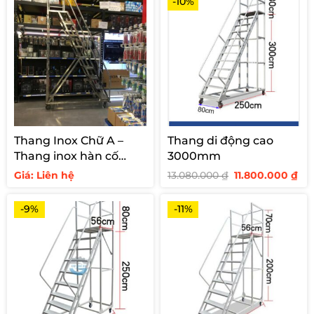
-10%
Thang Inox Chữ A –
Thang di động cao
Thang inox hàn cố
3000mm
định cho siêu thị
Giá
Giá
Giá: Liên hệ
13.080.000
₫
11.800.000
₫
gốc
hi
là:
tại
13.080.000 ₫.
là:
-9%
-11%
11.