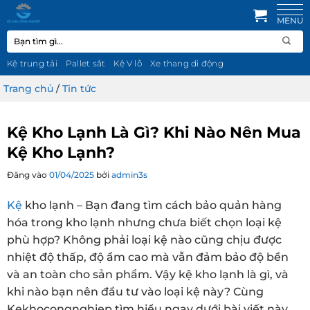
Bỏ
qua
Tìm
nội
kiếm:
dung
Kệ trung tải
Pallet sắt
Kệ V lỗ
Xe thang di động
Trang chủ
/
Tin tức
Kệ Kho Lạnh Là Gì? Khi Nào Nên Mua
Kệ Kho Lạnh?
Đăng vào
01/04/2025
bởi
admin3s
Kệ
kho lạnh – Bạn đang tìm cách bảo quản hàng
hóa trong kho lạnh nhưng chưa biết chọn loại kệ
phù hợp? Không phải loại kệ nào cũng chịu được
nhiệt độ thấp, độ ẩm cao mà vẫn đảm bảo độ bền
và an toàn cho sản phẩm. Vậy kệ kho lạnh là gì, và
khi nào bạn nên đầu tư vào loại kệ này? Cùng
Kekhocongnghiep tìm hiểu ngay dưới bài viết này