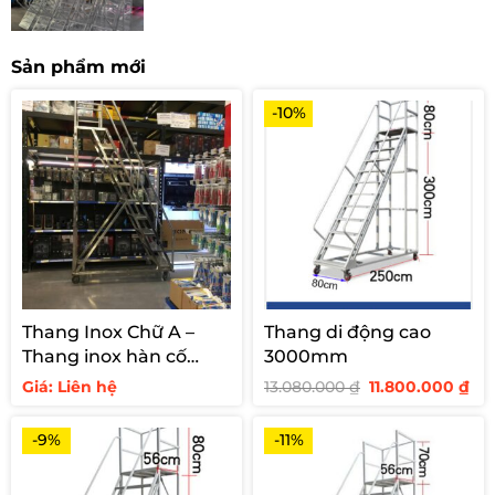
Sản phẩm mới
-10%
Thang Inox Chữ A –
Thang di động cao
Thang inox hàn cố
3000mm
định cho siêu thị
Giá
Giá
Giá: Liên hệ
13.080.000
₫
11.800.000
₫
gốc
hi
là:
tại
13.080.000 ₫.
là:
-9%
-11%
11.