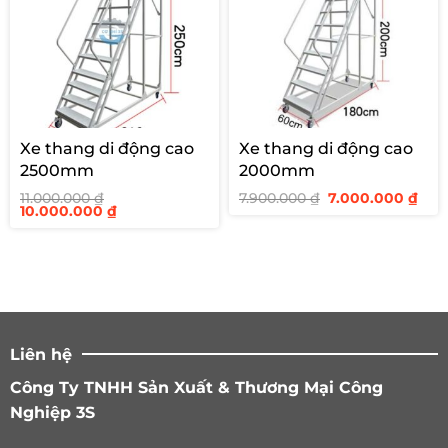
Xe thang di động cao
Xe thang di động cao
2500mm
2000mm
Giá
Giá
11.000.000
₫
7.900.000
₫
7.000.000
₫
Giá
Giá
gốc
hiệ
10.000.000
₫
gốc
hiện
là:
tại
là:
tại
7.900.000 ₫.
là:
11.000.000 ₫.
là:
7.00
10.000.000 ₫.
Liên hệ
Công Ty TNHH Sản Xuất & Thương Mại Công
Nghiệp 3S