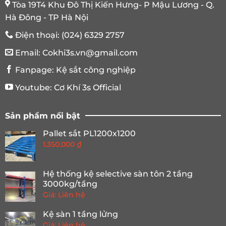
Tòa 19T4 Khu Đô Thị Kiến Hưng- P Mậu Lương - Q.
Hà Đông - TP Hà Nội
Điện thoại:
(024) 6329 2757
Email:
Cokhi3s.vn@gmail.com
Fanpage:
Kệ sắt công nghiệp
Youtube:
Cơ Khí 3s Official
Sản phẩm nổi bật
Pallet sắt PL1200x1200
1.350.000
₫
Hệ thống kệ selective sàn tôn 2 tầng
3000kg/tầng
Giá: Liên hệ
Kệ sàn 1 tầng lửng
Giá: Liên hệ