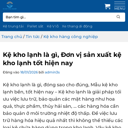
Bỏ
qua
Tìm
nội
kiếm:
dung
Kệ trung tải
Pallet sắt
Kệ V lỗ
Xe thang di động
Trang chủ
/
Tin tức
/
Kệ kho hàng công nghiệp
Kệ kho lạnh là gì, Đơn vị sản xuất kệ
kho lạnh tốt hiện nay
Đăng vào
18/01/2026
bởi
admin3s
Kệ kho lạnh là gì, đóng sao cho đúng, Mẫu kệ kho
lạnh bền, tốt hiện nay – Kệ kho lạnh là giải pháp tối
ưu việc lưu trữ, bảo quản các mặt hàng như hoa
quả, thực phẩm, thủy hải sản, … các hàng hóa cần
bảo quản ở môi trường nhiệt độ thấp. Để việc lưu
trữ hàng hóa hiệu quả nhất thì không thể thiếu các
loại kệ chứa hàng dùng trong kho lạnh. Vậy kệ kho