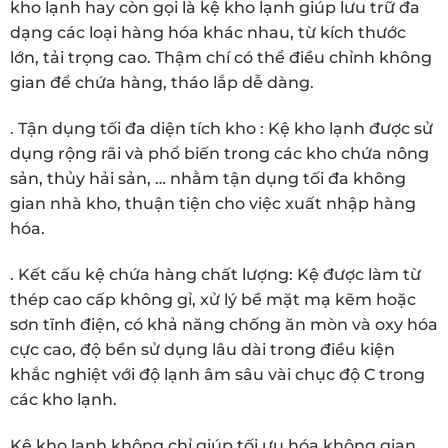
kho lạnh hay còn gọi là kệ kho lạnh giúp lưu trữ đa
dạng các loại hàng hóa khác nhau, từ kích thước
lớn, tải trọng cao. Thậm chí có thể điều chỉnh không
gian để chứa hàng, tháo lắp dễ dàng.
. Tận dụng tối đa diện tích kho : Kệ kho lạnh được sử
dụng rộng rãi và phổ biến trong các kho chứa nông
sản, thủy hải sản, … nhằm tận dụng tối đa không
gian nhà kho, thuận tiện cho việc xuất nhập hàng
hóa.
. Kết cấu kệ chứa hàng chất lượng: Kệ được làm từ
thép cao cấp không gỉ, xử lý bề mặt mạ kẽm hoặc
sơn tĩnh điện, có khả năng chống ăn mòn và oxy hóa
cực cao, độ bền sử dụng lâu dài trong điều kiện
khắc nghiệt với độ lạnh âm sâu vài chục độ C trong
các kho lạnh.
Kệ kho lạnh không chỉ giúp tối ưu hóa không gian