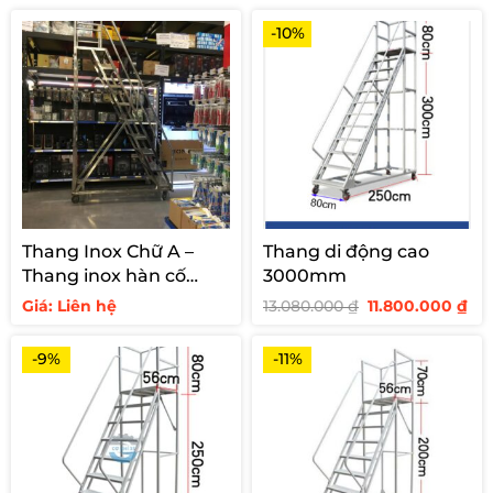
-10%
Thang Inox Chữ A –
Thang di động cao
Thang inox hàn cố
3000mm
định cho siêu thị
Giá
Giá
Giá: Liên hệ
13.080.000
₫
11.800.000
₫
gốc
hi
là:
tại
13.080.000 ₫.
là:
-9%
-11%
11.