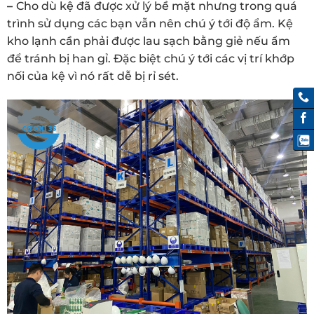
–
Cho dù kệ đã được xử lý bề mặt nhưng trong quá
trình sử dụng các bạn vẫn nên chú ý tới độ ẩm. Kệ
kho lạnh cần phải được lau sạch bằng giẻ nếu ẩm
để tránh bị han gỉ. Đặc biệt chú ý tới các vị trí khớp
nối của kệ vì nó rất dễ bị rỉ sét.