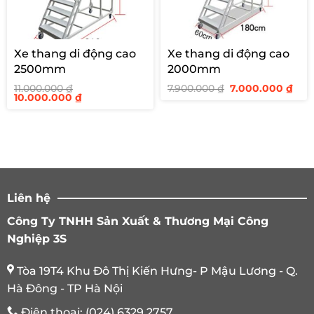
Xe thang di động cao
Xe thang di động cao
2500mm
2000mm
Giá
Giá
11.000.000
₫
7.900.000
₫
7.000.000
₫
Giá
Giá
gốc
hiệ
10.000.000
₫
gốc
hiện
là:
tại
là:
tại
7.900.000 ₫.
là:
11.000.000 ₫.
là:
7.00
10.000.000 ₫.
Liên hệ
Công Ty TNHH Sản Xuất & Thương Mại Công
Nghiệp 3S
Tòa 19T4 Khu Đô Thị Kiến Hưng- P Mậu Lương - Q.
Hà Đông - TP Hà Nội
Điện thoại:
(024) 6329 2757