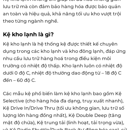
lưu trữ mà còn đảm bảo hàng hóa được bảo quản
an toàn và hiệu quả, khả năng tối ưu kho vượt trội
theo từng ngành nghề.
Kệ kho lạnh là gì?
Kệ kho lạnh là hệ thống kệ được thiết kế chuyên
dụng trong các kho lạnh và kho đông lạnh, đáp ứng
nhu cầu lưu trữ hàng hoá trong điều kiện môi
trường có nhiệt độ thấp. Kho lạnh luôn có nhiệt độ
dưới 0 độ C, nhiệt độ thường dao động từ – 18 độ C
đến – 60 độ C.
Các mẫu kệ phổ biến làm kệ kho lạnh bao gồm Kệ
Selective (cho hàng hóa đa dạng, truy xuất nhanh),
Kệ Drive In/Drive Thru (tối ưu không gian, lưu trữ số
lượng lớn hàng đồng nhất), Kệ Double Deep (tăng
mật độ chứa), Kệ trung tải (linh hoạt, tải trọng vừa),
và Kệ Radio Shuttle/Push Back (tự động hóa cao), sử