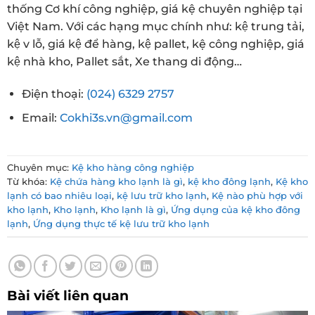
thống Cơ khí công nghiệp, giá kệ chuyên nghiệp tại
Việt Nam. Với các hạng mục chính như: kệ trung tải,
kệ v lỗ, giá kệ để hàng, kệ pallet, kệ công nghiệp, giá
kệ nhà kho, Pallet sắt, Xe thang di động…
Điện thoại:
(024) 6329 2757
Email:
Cokhi3s.vn@gmail.com
Chuyên mục:
Kệ kho hàng công nghiệp
Từ khóa:
Kệ chứa hàng kho lạnh là gì
,
kệ kho đông lạnh
,
Kệ kho
lạnh có bao nhiêu loại
,
kệ lưu trữ kho lạnh
,
Kệ nào phù hợp với
kho lạnh
,
Kho lạnh
,
Kho lạnh là gì
,
Ứng dụng của kệ kho đông
lạnh
,
Ứng dụng thực tế kệ lưu trữ kho lạnh
Bài viết liên quan