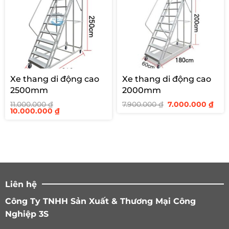
Xe thang di động cao
Xe thang di động cao
2500mm
2000mm
Giá
Giá
11.000.000
₫
7.900.000
₫
7.000.000
₫
Giá
Giá
gốc
hiệ
10.000.000
₫
gốc
hiện
là:
tại
là:
tại
7.900.000 ₫.
là:
11.000.000 ₫.
là:
7.00
10.000.000 ₫.
Liên hệ
Công Ty TNHH Sản Xuất & Thương Mại Công
Nghiệp 3S