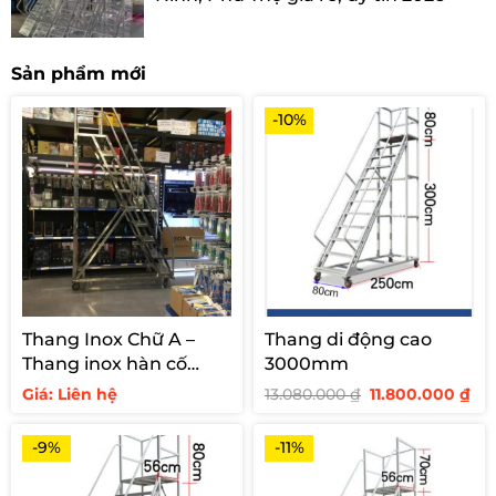
Sản phẩm mới
-10%
Thang Inox Chữ A –
Thang di động cao
Thang inox hàn cố
3000mm
định cho siêu thị
Giá
Giá
Giá: Liên hệ
13.080.000
₫
11.800.000
₫
gốc
hi
là:
tại
13.080.000 ₫.
là:
-9%
-11%
11.