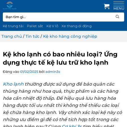
Bỏ
qua
Tìm
nội
kiếm:
dung
Kệ trung tải
Pallet sắt
Kệ V lỗ
Xe thang di động
Trang chủ
/
Tin tức
/
Kệ kho hàng công nghiệp
Kệ kho lạnh có bao nhiêu loại? Ứng
dụng thực tế kệ lưu trữ kho lạnh
Đăng vào
01/02/2025
bởi
admin3s
Kho lạnh
thường được sử dụng để bảo quản các
thùng hàng như hoa quả, thực phẩm và các hàng
hóa cần nhiệt độ thấp. Để hiệu quả lưu hàng hóa
hàng được tối ưu nhất thì không thể thiếu các loại
kệ chứa hàng kho lạnh. Vậy chính xác loại kệ này có
những ưu điểm gì để có thể tích hợp tốt trong các
kho lạnh hiện nay? Cùng
Cơ khí 3s
tìm hiểu nhé!