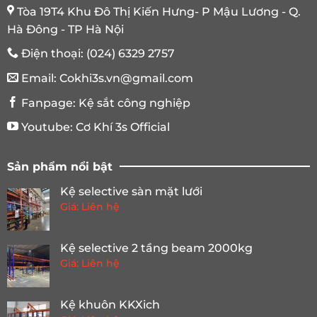
Tòa 19T4 Khu Đô Thị Kiến Hưng- P Mậu Lương - Q.
Hà Đông - TP Hà Nội
Điện thoại:
(024) 6329 2757
Email:
Cokhi3s.vn@gmail.com
Fanpage:
Kệ sắt công nghiệp
Youtube:
Cơ Khí 3s Official
Sản phẩm nổi bật
Kệ selective sàn mặt lưới
Giá: Liên hệ
Kệ selective 2 tầng beam 2000kg
Giá: Liên hệ
Kệ khuôn KKXich