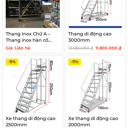
Thang Inox Chữ A –
Thang di động cao
Thang inox hàn cố
3000mm
định cho siêu thị
Giá
Giá
Giá: Liên hệ
13.080.000
₫
11.800.000
₫
gốc
hi
là:
tại
13.080.000 ₫.
là:
-9%
-11%
11.
Xe thang di động cao
Xe thang di động cao
2500mm
2000mm