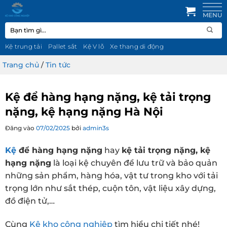
Bỏ
qua
Tìm
nội
kiếm:
dung
Kệ trung tải
Pallet sắt
Kệ V lỗ
Xe thang di động
Trang chủ
/
Tin tức
Kệ để hàng hạng nặng, kệ tải trọng
nặng, kệ hạng nặng Hà Nội
Đăng vào
07/02/2025
bởi
admin3s
Kệ
để hàng hạng nặng
hay
kệ tải trọng nặng, kệ
hạng nặng
là loại kệ chuyên để lưu trữ và bảo quản
những sản phẩm, hàng hóa, vật tư trong kho với tải
trọng lớn như sắt thép, cuộn tôn, vật liệu xây dựng,
đồ điện tử,…
Cùng
Kệ kho công nghiệp
tìm hiểu chi tiết nhé!