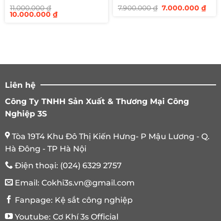
Giá
Giá
11.000.000
₫
7.900.000
₫
7.000.000
₫
Giá
Giá
gốc
hiệ
10.000.000
₫
gốc
hiện
là:
tại
là:
tại
7.900.000 ₫.
là:
11.000.000 ₫.
là:
7.00
10.000.000 ₫.
Liên hệ
Công Ty TNHH Sản Xuất & Thương Mại Công
Nghiệp 3S
Tòa 19T4 Khu Đô Thị Kiến Hưng- P Mậu Lương - Q.
Hà Đông - TP Hà Nội
Điện thoại:
(024) 6329 2757
Email:
Cokhi3s.vn@gmail.com
Fanpage:
Kệ sắt công nghiệp
Youtube:
Cơ Khí 3s Official