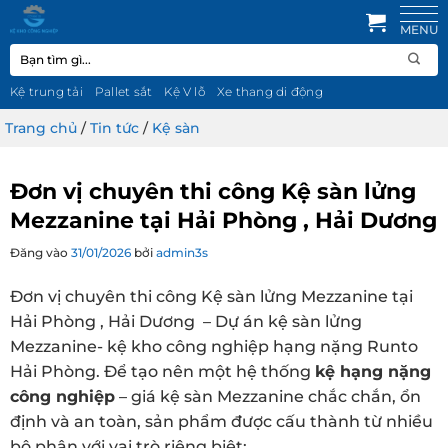
Bỏ
qua
Tìm
nội
kiếm:
dung
Kệ trung tải
Pallet sắt
Kệ V lỗ
Xe thang di động
Trang chủ
/
Tin tức
/
Kệ sàn
Đơn vị chuyên thi công Kệ sàn lửng
Mezzanine tại Hải Phòng , Hải Dương
Đăng vào
31/01/2026
bởi
admin3s
Đơn vị chuyên thi công Kệ sàn lửng Mezzanine tại
Hải Phòng , Hải Dương – Dự án kệ sàn lửng
Mezzanine- kệ kho công nghiệp hạng nặng Runto
Hải Phòng. Để tạo nên một hệ thống
kệ hạng nặng
công nghiệp
– giá kệ sàn Mezzanine chắc chắn, ổn
định và an toàn, sản phẩm được cấu thành từ nhiều
bộ phận với vai trò riêng biệt: