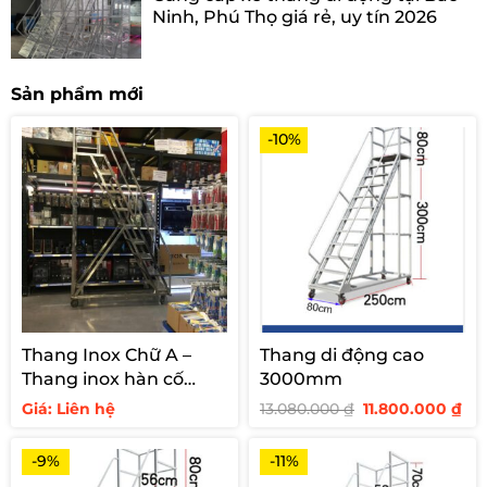
Ninh, Phú Thọ giá rẻ, uy tín 2026
Sản phẩm mới
-10%
Thang Inox Chữ A –
Thang di động cao
Thang inox hàn cố
3000mm
định cho siêu thị
Giá
Giá
Giá: Liên hệ
13.080.000
₫
11.800.000
₫
gốc
hi
là:
tại
13.080.000 ₫.
là:
-9%
-11%
11.