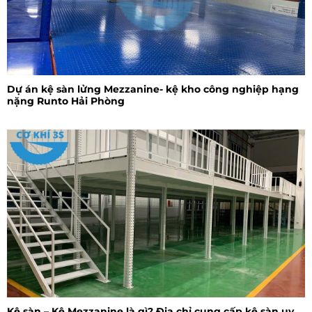
Dự án kệ sàn lửng Mezzanine- kệ kho công nghiệp hạng
nặng Runto Hải Phòng
Kệ sàn – Kệ Mezzanine là gì? Địa chỉ cung cấp kệ sàn uy