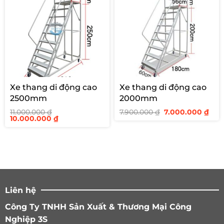
Xe thang di động cao
Xe thang di động cao
2500mm
2000mm
Giá
Giá
11.000.000
₫
7.900.000
₫
7.000.000
₫
Giá
Giá
gốc
hiệ
10.000.000
₫
gốc
hiện
là:
tại
là:
tại
7.900.000 ₫.
là:
11.000.000 ₫.
là:
7.00
10.000.000 ₫.
Liên hệ
Công Ty TNHH Sản Xuất & Thương Mại Công
Nghiệp 3S