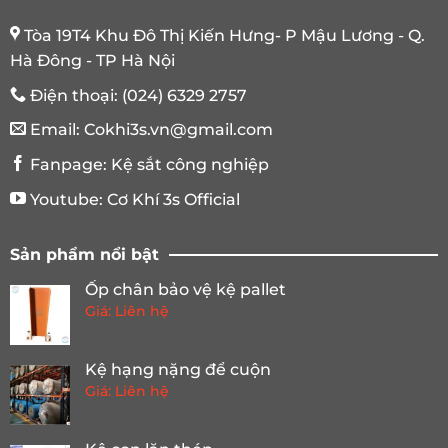
Tòa 19T4 Khu Đô Thị Kiến Hưng- P Mậu Lương - Q.
Hà Đông - TP Hà Nội
Điện thoại:
(024) 6329 2757
Email:
Cokhi3s.vn@gmail.com
Fanpage:
Kệ sắt công nghiệp
Youtube:
Cơ Khí 3s Official
Sản phẩm nổi bật
Ốp chân bảo vệ kệ pallet
Giá: Liên hệ
Kệ hạng nặng để cuộn
Giá: Liên hệ