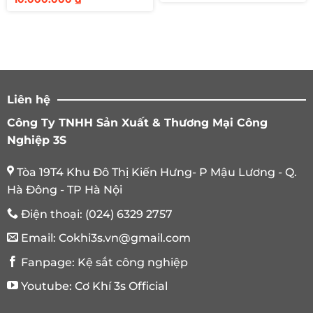
gốc
hiện
là:
tại
là:
tại
7.900.000 ₫.
là:
11.000.000 ₫.
là:
7.00
10.000.000 ₫.
Liên hệ
Công Ty TNHH Sản Xuất & Thương Mại Công
Nghiệp 3S
Tòa 19T4 Khu Đô Thị Kiến Hưng- P Mậu Lương - Q.
Hà Đông - TP Hà Nội
Điện thoại:
(024) 6329 2757
Email:
Cokhi3s.vn@gmail.com
Fanpage:
Kệ sắt công nghiệp
Youtube:
Cơ Khí 3s Official