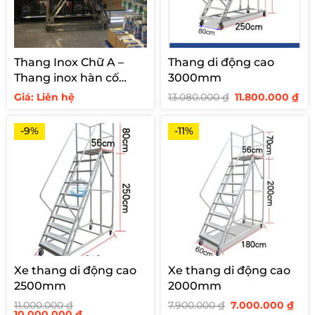
Thang Inox Chữ A –
Thang di động cao
Thang inox hàn cố
3000mm
định cho siêu thị
Giá
Giá
Giá: Liên hệ
13.080.000
₫
11.800.000
₫
gốc
hi
là:
tại
13.080.000 ₫.
là:
-9%
-11%
11.
Xe thang di động cao
Xe thang di động cao
2500mm
2000mm
Giá
Giá
11.000.000
₫
7.900.000
₫
7.000.000
₫
Giá
Giá
gốc
hiệ
10.000.000
₫