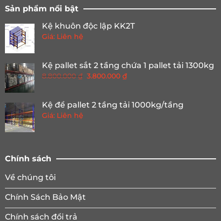
Sản phẩm nổi bật
Kệ khuôn độc lập KK2T
Giá: Liên hệ
Kệ pallet sắt 2 tầng chứa 1 pallet tải 1300kg
Giá
Giá
8.800.000
₫
3.800.000
₫
gốc
hiện
là:
tại
Kệ để pallet 2 tầng tải 1000kg/tầng
8.800.000 ₫.
là:
Giá: Liên hệ
3.800.000 ₫.
Chính sách
Về chúng tôi
Chính Sách Bảo Mật
Chính sách đổi trả