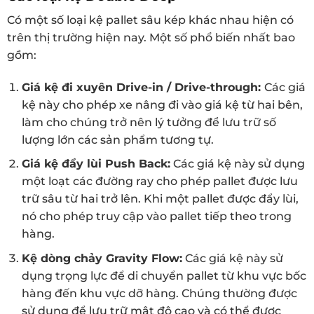
Có một số loại kệ pallet sâu kép khác nhau hiện có
trên thị trường hiện nay. Một số phổ biến nhất bao
gồm:
Giá kệ đi xuyên D
rive-in / D
rive-through:
Các giá
kệ này cho phép xe nâng đi vào giá kệ từ hai bên,
làm cho chúng trở nên lý tưởng để lưu trữ số
lượng lớn các sản phẩm tương tự.
Giá kệ đẩy lùi Push Back
:
Các giá kệ này sử dụng
một loạt các đường ray cho phép pallet được lưu
trữ sâu từ hai trở lên. Khi một pallet được đẩy lùi,
nó cho phép truy cập vào pallet tiếp theo trong
hàng.
Kệ dòng chảy Gravity Flow
:
Các giá kệ này sử
dụng trọng lực để di chuyển pallet từ khu vực bốc
hàng đến khu vực dỡ hàng. Chúng thường được
sử dụng để lưu trữ mật độ cao và có thể được