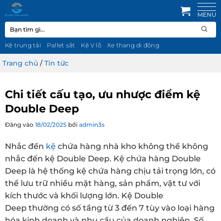
Bỏ
qua
Tìm
nội
kiếm:
dung
Kệ trung tải
Pallet sắt
Kệ V lỗ
Xe thang di động
Trang chủ
/
Tin tức
Chi tiết cấu tạo, ưu nhược điểm kệ
Double Deep
Đăng vào
18/02/2025
bởi
admin3s
Nhắc đến
kệ
chứa hàng nhà kho không thể không
nhắc đến kệ Double Deep. Kệ chứa hàng ‌Double‌
‌Deep‌ là hệ thống kệ chứa hàng chịu tải trọng lớn, có
thể lưu trữ nhiều mặt hàng, sản phẩm, vật tư với
kích thước và khối lượng lớn. Kệ Double
Deep thường có số tầng từ 3 đến 7 tùy vào loại hàng
hóa kinh doanh và nhu cầu của doanh nghiệp. Số