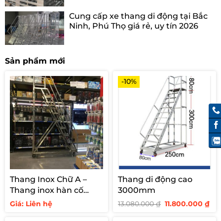
Cung cấp xe thang di động tại Bắc
Ninh, Phú Thọ giá rẻ, uy tín 2026
Sản phẩm mới
-10%
Thang Inox Chữ A –
Thang di động cao
Thang inox hàn cố
3000mm
định cho siêu thị
Giá
Giá
Giá: Liên hệ
13.080.000
₫
11.800.000
₫
gốc
hi
là:
tại