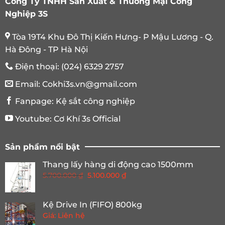
Công Ty TNHH Sản Xuất & Thương Mại Công
Nghiệp 3S
Tòa 19T4 Khu Đô Thị Kiến Hưng- P Mậu Lương - Q.
Hà Đông - TP Hà Nội
Điện thoại:
(024) 6329 2757
Email:
Cokhi3s.vn@gmail.com
Fanpage:
Kệ sắt công nghiệp
Youtube:
Cơ Khí 3s Official
Sản phẩm nổi bật
Thang lấy hàng di động cao 1500mm
Giá
Giá
5.700.000
₫
5.100.000
₫
gốc
hiện
là:
tại
Kệ Drive In (FIFO) 800kg
5.700.000 ₫.
là:
Giá: Liên hệ
5.100.000 ₫.