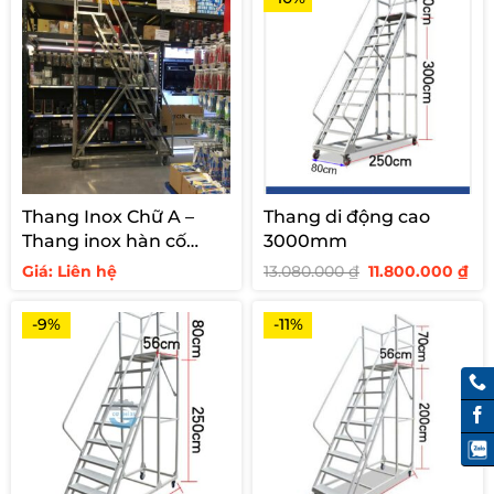
Thang Inox Chữ A –
Thang di động cao
Thang inox hàn cố
3000mm
định cho siêu thị
Giá
Giá
Giá: Liên hệ
13.080.000
₫
11.800.000
₫
gốc
hi
là:
tại
13.080.000 ₫.
là:
-9%
-11%
11.