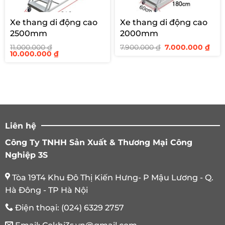
Xe thang di động cao
Xe thang di động cao
2500mm
2000mm
Giá
Giá
11.000.000
₫
7.900.000
₫
7.000.000
₫
Giá
Giá
gốc
hiệ
10.000.000
₫
gốc
hiện
là:
tại
là:
tại
7.900.000 ₫.
là:
11.000.000 ₫.
là:
7.00
10.000.000 ₫.
Liên hệ
Công Ty TNHH Sản Xuất & Thương Mại Công
Nghiệp 3S
Tòa 19T4 Khu Đô Thị Kiến Hưng- P Mậu Lương - Q.
Hà Đông - TP Hà Nội
Điện thoại:
(024) 6329 2757