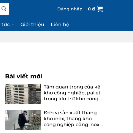
Đăng nhập
0
₫
n tức
Giới thiệu
Liên hệ
Bài viết mới
Tầm quan trọng của kệ
kho công nghiệp, pallet
trong lưu trữ kho công
nghiệp
Đơn vị sản xuất thang
kho inox, thang kho
công nghiệp bằng inox
uy tín, chuyên nghiệp