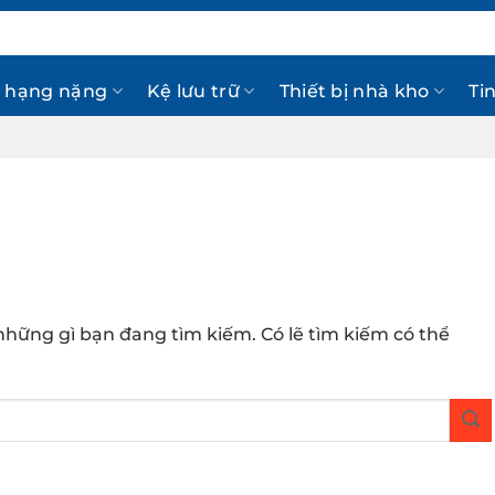
 hạng nặng
Kệ lưu trữ
Thiết bị nhà kho
Ti
hững gì bạn đang tìm kiếm. Có lẽ tìm kiếm có thể