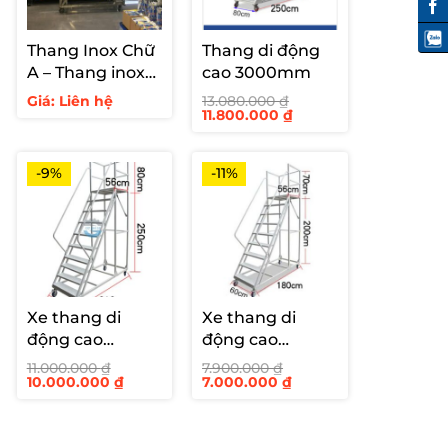
Thang Inox Chữ
Thang di động
A – Thang inox
cao 3000mm
hàn cố định cho
Giá: Liên hệ
13.080.000
₫
Giá
Giá
11.800.000
₫
siêu thị
gốc
hiện
là:
tại
13.080.000 ₫.
là:
11.800.000 ₫.
-9%
-11%
Xe thang di
Xe thang di
động cao
động cao
2500mm
2000mm
11.000.000
₫
7.900.000
₫
Giá
Giá
Giá
Giá
10.000.000
₫
7.000.000
₫
gốc
hiện
gốc
hiện
là:
tại
là:
tại
11.000.000 ₫.
là:
7.900.000 ₫.
là:
10.000.000 ₫.
7.000.000 ₫.