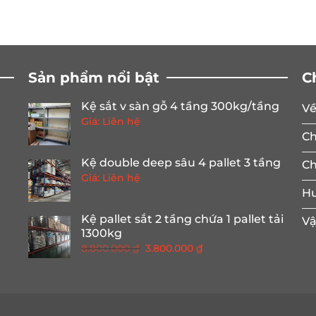
Sản phẩm nổi bật
C
Kệ sắt v sàn gỗ 4 tầng 300kg/tầng
Về
Giá: Liên hệ
Ch
Kệ double deep sâu 4 pallet 3 tầng
Ch
Giá: Liên hệ
Hư
Kệ pallet sắt 2 tầng chứa 1 pallet tải
Vậ
1300kg
Giá
Giá
8.800.000
₫
3.800.000
₫
gốc
hiện
là:
tại
8.800.000 ₫.
là:
3.800.000 ₫.