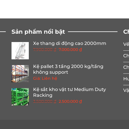
Sản phẩm nổi bật
C
Xe thang di động cao 2000mm
Về
Giá
Giá
7.900.000
₫
7.000.000
₫
gốc
hiện
Ch
là:
tại
Kệ pallet 3 tầng 2000 kg/tầng
Ch
7.900.000 ₫.
là:
không support
7.000.000 ₫.
Giá: Liên hệ
Hư
Kệ sắt kho vật tư Medium Duty
Vậ
Racking
Giá
Giá
3.500.000
₫
2.500.000
₫
gốc
hiện
là:
tại
3.500.000 ₫.
là:
2.500.000 ₫.