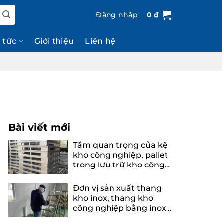
Đăng nhập
0
₫
n tức
Giới thiệu
Liên hệ
Bài viết mới
Tầm quan trọng của kệ
kho công nghiệp, pallet
trong lưu trữ kho công
nghiệp
Đơn vị sản xuất thang
kho inox, thang kho
công nghiệp bằng inox
uy tín, chuyên nghiệp