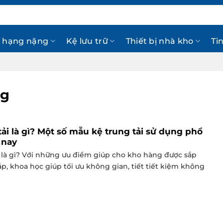
 hạng nặng
Kệ lưu trữ
Thiết bị nhà kho
Ti
ng
tải là gì? Một số mẫu kệ trung tải sử dụng phổ
 nay
i là gì? Với những ưu điểm giúp cho kho hàng được sắp
p, khoa học giúp tối ưu không gian, tiết tiết kiệm không