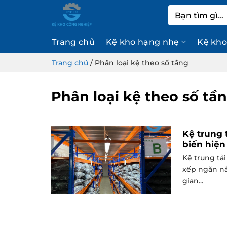
Bỏ
Tìm
qua
kiếm:
nội
Trang chủ
Kệ kho hạng nhẹ
Kệ kho
dung
Trang chủ
/
Phân loại kệ theo số tầng
Phân loại kệ theo số tầ
Kệ trung 
biến hiện
Kệ trung tả
xếp ngăn nắ
gian...