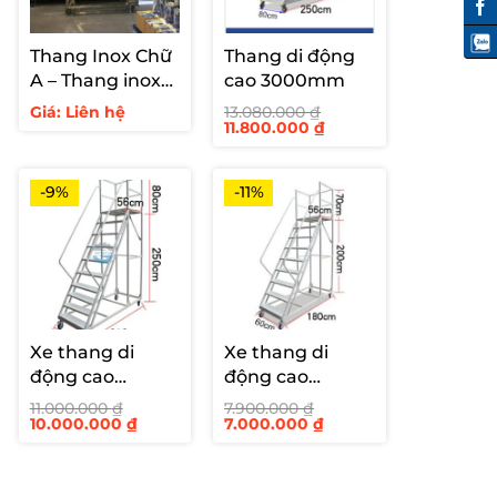
Thang Inox Chữ
Thang di động
A – Thang inox
cao 3000mm
hàn cố định cho
Giá: Liên hệ
13.080.000
₫
Giá
Giá
11.800.000
₫
siêu thị
gốc
hiện
là:
tại
13.080.000 ₫.
là:
11.800.000 ₫.
-9%
-11%
Xe thang di
Xe thang di
động cao
động cao
2500mm
2000mm
11.000.000
₫
7.900.000
₫
Giá
Giá
Giá
Giá
10.000.000
₫
7.000.000
₫
gốc
hiện
gốc
hiện
là:
tại
là:
tại
11.000.000 ₫.
là:
7.900.000 ₫.
là:
10.000.000 ₫.
7.000.000 ₫.