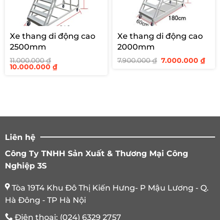
Xe thang di động cao
Xe thang di động cao
2500mm
2000mm
Giá
Giá
11.000.000
₫
7.900.000
₫
7.000.000
₫
Giá
Giá
gốc
hiệ
10.000.000
₫
gốc
hiện
là:
tại
là:
tại
7.900.000 ₫.
là:
11.000.000 ₫.
là:
7.00
10.000.000 ₫.
Liên hệ
Công Ty TNHH Sản Xuất & Thương Mại Công
Nghiệp 3S
Tòa 19T4 Khu Đô Thị Kiến Hưng- P Mậu Lương - Q.
Hà Đông - TP Hà Nội
Điện thoại:
(024) 6329 2757