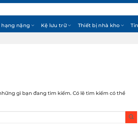
 hạng nặng
Kệ lưu trữ
Thiết bị nhà kho
Ti
hững gì bạn đang tìm kiếm. Có lẽ tìm kiếm có thể