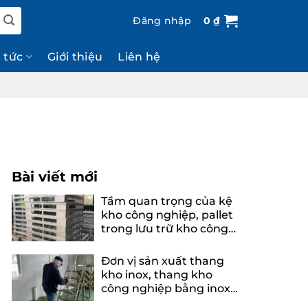
Đăng nhập
0
₫
n tức
Giới thiệu
Liên hệ
Bài viết mới
Tầm quan trọng của kệ
kho công nghiệp, pallet
trong lưu trữ kho công
nghiệp
Đơn vị sản xuất thang
kho inox, thang kho
công nghiệp bằng inox
uy tín, chuyên nghiệp