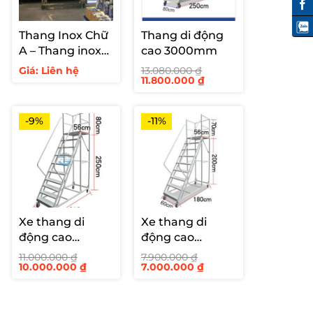
Thang Inox Chữ
Thang di động
A – Thang inox
cao 3000mm
hàn cố định cho
Giá: Liên hệ
13.080.000
₫
Giá
Giá
11.800.000
₫
siêu thị
gốc
hiện
là:
tại
13.080.000 ₫.
là:
11.800.000 ₫.
-9%
-11%
Xe thang di
Xe thang di
động cao
động cao
2500mm
2000mm
11.000.000
₫
7.900.000
₫
Giá
Giá
Giá
Giá
10.000.000
₫
7.000.000
₫
gốc
hiện
gốc
hiện
là:
tại
là:
tại
11.000.000 ₫.
là:
7.900.000 ₫.
là:
10.000.000 ₫.
7.000.000 ₫.