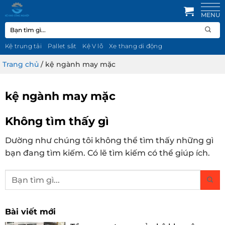
Bỏ
qua
Tìm
nội
kiếm:
dung
Kệ trung tải
Pallet sắt
Kệ V lỗ
Xe thang di động
Trang chủ
/
kệ ngành may mặc
kệ ngành may mặc
Không tìm thấy gì
Dường như chúng tôi không thể tìm thấy những gì
bạn đang tìm kiếm. Có lẽ tìm kiếm có thể giúp ích.
Bài viết mới