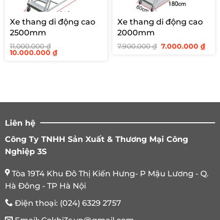
Xe thang di động cao
Xe thang di động cao
2500mm
2000mm
Giá
Giá
11.000.000
₫
7.900.000
₫
7.000.000
₫
Giá
Giá
gốc
hiệ
10.000.000
₫
gốc
hiện
là:
tại
là:
tại
7.900.000 ₫.
là:
11.000.000 ₫.
là:
7.00
10.000.000 ₫.
Liên hệ
Công Ty TNHH Sản Xuất & Thương Mại Công
Nghiệp 3S
Tòa 19T4 Khu Đô Thị Kiến Hưng- P Mậu Lương - Q.
Hà Đông - TP Hà Nội
Điện thoại:
(024) 6329 2757