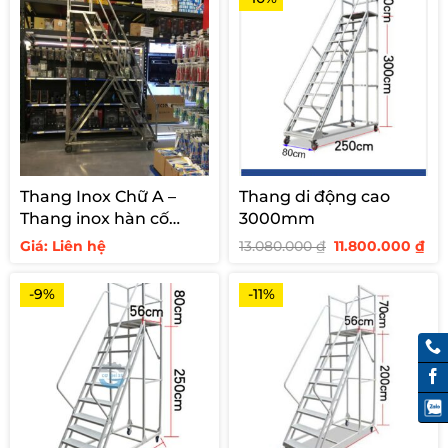
Thang Inox Chữ A –
Thang di động cao
Thang inox hàn cố
3000mm
định cho siêu thị
Giá
Giá
Giá: Liên hệ
13.080.000
₫
11.800.000
₫
gốc
hi
là:
tại
13.080.000 ₫.
là:
-9%
-11%
11.