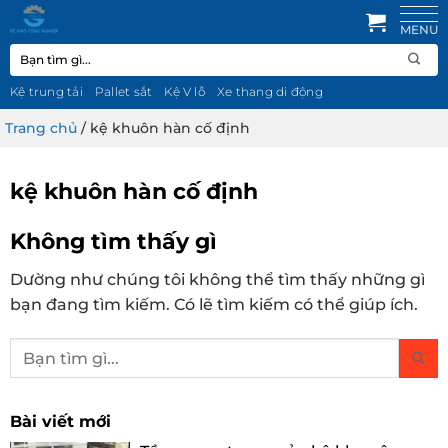
Bỏ
qua
Tìm
nội
kiếm:
dung
Kệ trung tải
Pallet sắt
Kệ V lỗ
Xe thang di động
Trang chủ
/
kệ khuôn hàn cố định
kệ khuôn hàn cố định
Không tìm thấy gì
Dường như chúng tôi không thể tìm thấy những gì
bạn đang tìm kiếm. Có lẽ tìm kiếm có thể giúp ích.
Bài viết mới