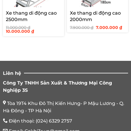
Xe thang di động cao
Xe thang di động cao
2500mm
2000mm
Giá
Giá
11.000.000
₫
7.900.000
₫
7.000.000
₫
Giá
Giá
gốc
hiệ
10.000.000
₫
gốc
hiện
là:
tại
là:
tại
7.900.000 ₫.
là:
11.000.000 ₫.
là:
7.00
10.000.000 ₫.
Liên hệ
Công Ty TNHH Sản Xuất & Thương Mại Công
Nghiệp 3S
Tòa 19T4 Khu Đô Thị Kiến Hưng- P Mậu Lương - Q.
Hà Đông - TP Hà Nội
Điện thoại:
(024) 6329 2757