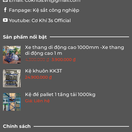
Email:
Cokhi3s.vn@gmail.com
Fanpage:
Kệ sắt công nghiệp
Youtube:
Cơ Khí 3s Official
Sản phẩm nổi bật
Xe thang di động cao 1000mm -Xe thang
di động cao 1 m
Giá
Giá
4.300.000
₫
3.900.000
₫
gốc
hiện
Kệ khuôn KK3T
là:
tại
24.900.000
₫
4.300.000 ₫.
là:
3.900.000 ₫.
Kệ để pallet 1 tầng tải 1000kg
Giá: Liên hệ
Chính sách