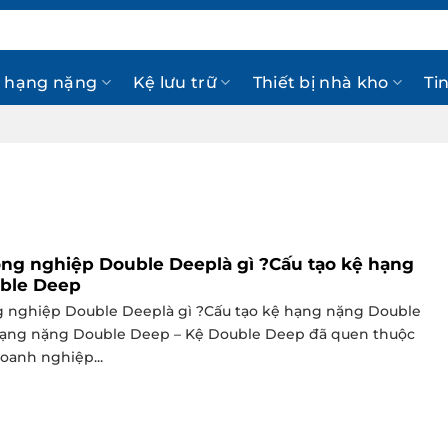
 hạng nặng
Kệ lưu trữ
Thiết bị nhà kho
Ti
ng nghiệp Double Deeplà gì ?Cấu tạo kệ hạng
ble Deep
 nghiệp Double Deeplà gì ?Cấu tạo kệ hạng nặng Double
hạng nặng Double Deep – Kệ Double Deep đã quen thuộc
oanh nghiệp...