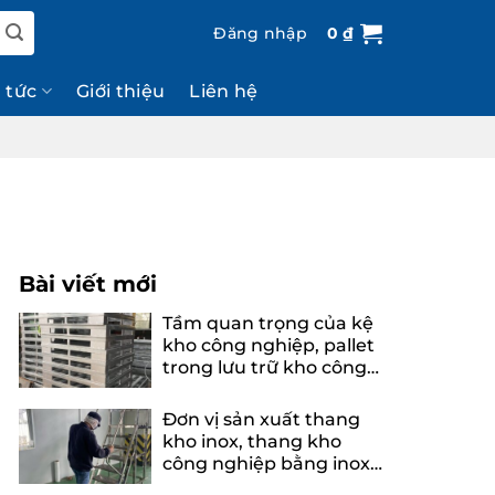
Đăng nhập
0
₫
n tức
Giới thiệu
Liên hệ
Bài viết mới
Tầm quan trọng của kệ
kho công nghiệp, pallet
trong lưu trữ kho công
nghiệp
Đơn vị sản xuất thang
kho inox, thang kho
công nghiệp bằng inox
uy tín, chuyên nghiệp