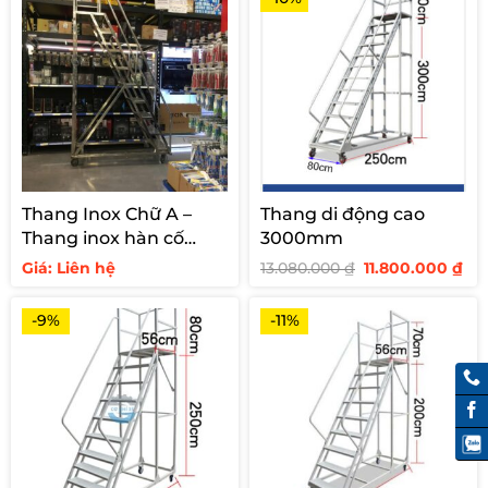
Thang Inox Chữ A –
Thang di động cao
Thang inox hàn cố
3000mm
định cho siêu thị
Giá
Giá
Giá: Liên hệ
13.080.000
₫
11.800.000
₫
gốc
hi
là:
tại
13.080.000 ₫.
là:
-9%
-11%
11.