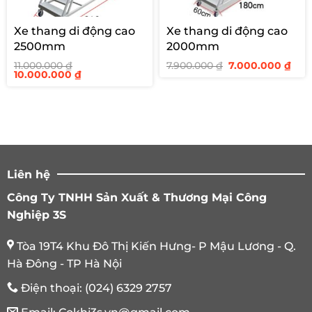
Xe thang di động cao
Xe thang di động cao
2500mm
2000mm
Giá
Giá
11.000.000
₫
7.900.000
₫
7.000.000
₫
Giá
Giá
gốc
hiệ
10.000.000
₫
gốc
hiện
là:
tại
là:
tại
7.900.000 ₫.
là:
11.000.000 ₫.
là:
7.00
10.000.000 ₫.
Liên hệ
Công Ty TNHH Sản Xuất & Thương Mại Công
Nghiệp 3S
Tòa 19T4 Khu Đô Thị Kiến Hưng- P Mậu Lương - Q.
Hà Đông - TP Hà Nội
Điện thoại:
(024) 6329 2757