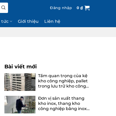
Đăng nhập
0
₫
n tức
Giới thiệu
Liên hệ
Bài viết mới
Tầm quan trọng của kệ
kho công nghiệp, pallet
trong lưu trữ kho công
nghiệp
Đơn vị sản xuất thang
kho inox, thang kho
công nghiệp bằng inox
uy tín, chuyên nghiệp