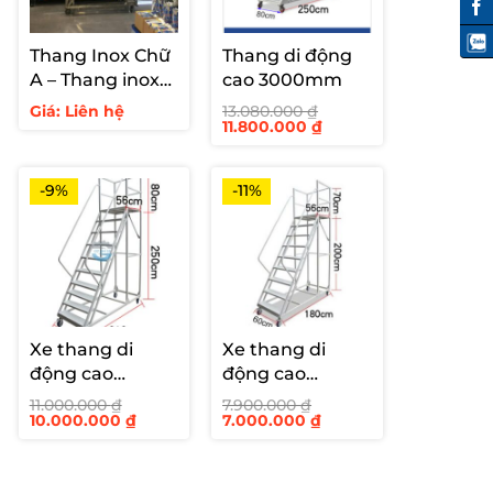
Thang Inox Chữ
Thang di động
A – Thang inox
cao 3000mm
hàn cố định cho
Giá: Liên hệ
13.080.000
₫
Giá
Giá
11.800.000
₫
siêu thị
gốc
hiện
là:
tại
13.080.000 ₫.
là:
11.800.000 ₫.
-9%
-11%
Xe thang di
Xe thang di
động cao
động cao
2500mm
2000mm
11.000.000
₫
7.900.000
₫
Giá
Giá
Giá
Giá
10.000.000
₫
7.000.000
₫
gốc
hiện
gốc
hiện
là:
tại
là:
tại
11.000.000 ₫.
là:
7.900.000 ₫.
là:
10.000.000 ₫.
7.000.000 ₫.