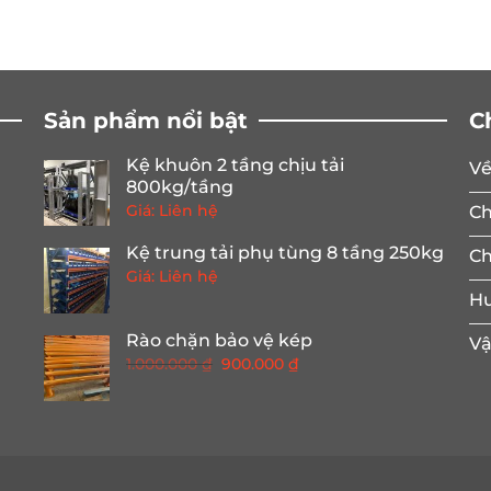
Sản phẩm nổi bật
C
Kệ khuôn 2 tầng chịu tải
Về
800kg/tầng
Giá: Liên hệ
Ch
Kệ trung tải phụ tùng 8 tầng 250kg
Ch
Giá: Liên hệ
Hư
Rào chặn bảo vệ kép
Vậ
Giá
Giá
1.000.000
₫
900.000
₫
gốc
hiện
là:
tại
1.000.000 ₫.
là:
900.000 ₫.