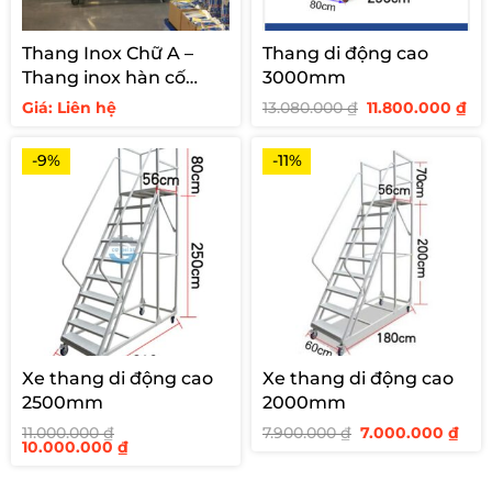
Thang Inox Chữ A –
Thang di động cao
Thang inox hàn cố
3000mm
định cho siêu thị
Giá
Giá
Giá: Liên hệ
13.080.000
₫
11.800.000
₫
gốc
hi
là:
tại
13.080.000 ₫.
là:
-9%
-11%
11.
Xe thang di động cao
Xe thang di động cao
2500mm
2000mm
Giá
Giá
11.000.000
₫
7.900.000
₫
7.000.000
₫
Giá
Giá
gốc
hiệ
10.000.000
₫
gốc
hiện
là:
tại
là:
tại
7.900.000 ₫.
là:
11.000.000 ₫.
là:
7.00