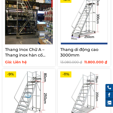
Thang Inox Chữ A –
Thang di động cao
Thang inox hàn cố
3000mm
định cho siêu thị
Giá
Giá
Giá: Liên hệ
13.080.000
₫
11.800.000
₫
gốc
hi
là:
tại
13.080.000 ₫.
là:
-9%
-11%
11.