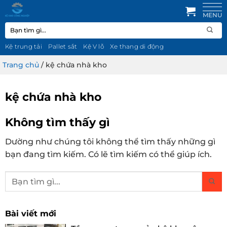
Bỏ
qua
Tìm
nội
kiếm:
dung
Kệ trung tải
Pallet sắt
Kệ V lỗ
Xe thang di động
Trang chủ
/
kệ chứa nhà kho
kệ chứa nhà kho
Không tìm thấy gì
Dường như chúng tôi không thể tìm thấy những gì
bạn đang tìm kiếm. Có lẽ tìm kiếm có thể giúp ích.
Bài viết mới