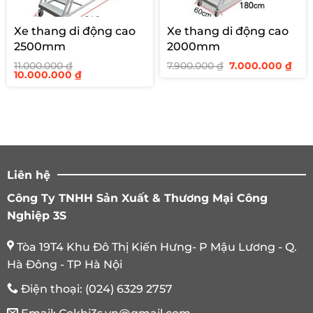
Xe thang di động cao
Xe thang di động cao
2500mm
2000mm
Giá
Giá
11.000.000
₫
7.900.000
₫
7.000.000
₫
Giá
Giá
gốc
hiệ
10.000.000
₫
gốc
hiện
là:
tại
là:
tại
7.900.000 ₫.
là:
11.000.000 ₫.
là:
7.00
10.000.000 ₫.
Liên hệ
Công Ty TNHH Sản Xuất & Thương Mại Công
Nghiệp 3S
Tòa 19T4 Khu Đô Thị Kiến Hưng- P Mậu Lương - Q.
Hà Đông - TP Hà Nội
Điện thoại:
(024) 6329 2757