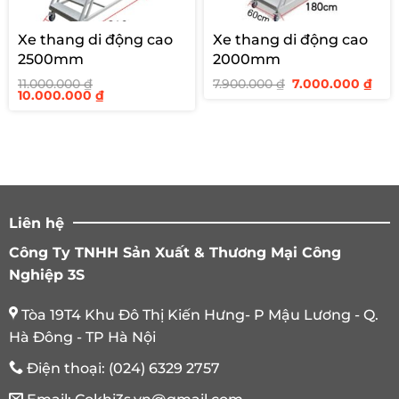
Xe thang di động cao
Xe thang di động cao
2500mm
2000mm
Giá
Giá
11.000.000
₫
7.900.000
₫
7.000.000
₫
Giá
Giá
gốc
hiệ
10.000.000
₫
gốc
hiện
là:
tại
là:
tại
7.900.000 ₫.
là:
11.000.000 ₫.
là:
7.00
10.000.000 ₫.
Liên hệ
Công Ty TNHH Sản Xuất & Thương Mại Công
Nghiệp 3S
Tòa 19T4 Khu Đô Thị Kiến Hưng- P Mậu Lương - Q.
Hà Đông - TP Hà Nội
Điện thoại:
(024) 6329 2757