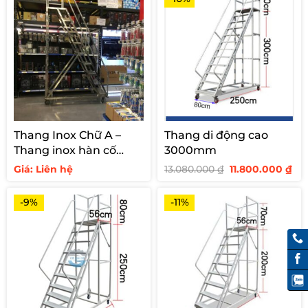
Thang Inox Chữ A –
Thang di động cao
Thang inox hàn cố
3000mm
định cho siêu thị
Giá
Giá
Giá: Liên hệ
13.080.000
₫
11.800.000
₫
gốc
hi
là:
tại
13.080.000 ₫.
là:
-9%
-11%
11.