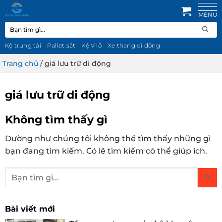
Bỏ
qua
Tìm
nội
kiếm:
dung
Kệ trung tải
Pallet sắt
Kệ V lỗ
Xe thang di động
Trang chủ
/
giá lưu trữ di động
giá lưu trữ di động
Không tìm thấy gì
Dường như chúng tôi không thể tìm thấy những gì
bạn đang tìm kiếm. Có lẽ tìm kiếm có thể giúp ích.
Bài viết mới