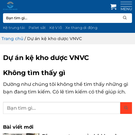
Bỏ
qua
Tìm
nội
kiếm:
dung
Kệ trung tải
Pallet sắt
Kệ V lỗ
Xe thang di động
Trang chủ
/
Dự án kệ kho dược VNVC
Dự án kệ kho dược VNVC
Không tìm thấy gì
Dường như chúng tôi không thể tìm thấy những gì
bạn đang tìm kiếm. Có lẽ tìm kiếm có thể giúp ích.
Bài viết mới