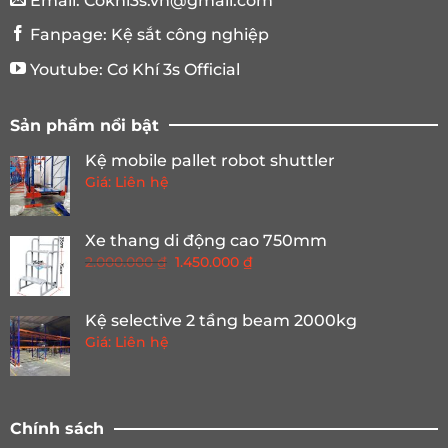
Email:
Cokhi3s.vn@gmail.com
Fanpage:
Kệ sắt công nghiệp
Youtube:
Cơ Khí 3s Official
Sản phẩm nổi bật
Kệ mobile pallet robot shuttler
Giá: Liên hệ
Xe thang di động cao 750mm
Giá
Giá
2.000.000
₫
1.450.000
₫
gốc
hiện
là:
tại
Kệ selective 2 tầng beam 2000kg
2.000.000 ₫.
là:
Giá: Liên hệ
1.450.000 ₫.
Chính sách