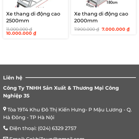
Xe thang di động cao
Xe thang di động cao
2500mm
2000mm
Giá
Giá
11.000.000
₫
7.900.000
₫
7.000.000
₫
Giá
Giá
gốc
hiệ
10.000.000
₫
gốc
hiện
là:
tại
là:
tại
7.900.000 ₫.
là:
11.000.000 ₫.
là:
7.00
10.000.000 ₫.
Liên hệ
Công Ty TNHH Sản Xuất & Thương Mại Công
Nghiệp 3S
Tòa 19T4 Khu Đô Thị Kiến Hưng- P Mậu Lương - Q.
Hà Đông - TP Hà Nội
Điện thoại:
(024) 6329 2757