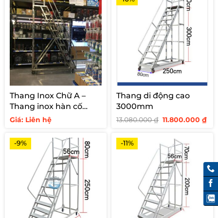
Thang Inox Chữ A –
Thang di động cao
Thang inox hàn cố
3000mm
định cho siêu thị
Giá
Giá
Giá: Liên hệ
13.080.000
₫
11.800.000
₫
gốc
hi
là:
tại
13.080.000 ₫.
là:
-9%
-11%
11.