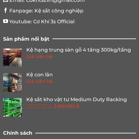
Email:
Cokhi3s.vn@gmail.com
Fanpage:
Kệ sắt công nghiệp
Youtube:
Cơ Khí 3s Official
Sản phẩm nổi bật
Kệ hạng trung sàn gỗ 4 tầng 300kg/tầng
Giá: Liên hệ
Kệ con lăn
Giá: Liên hệ
Kệ sắt kho vật tư Medium Duty Racking
Giá
Giá
3.500.000
₫
2.500.000
₫
gốc
hiện
là:
tại
3.500.000 ₫.
là:
2.500.000 ₫.
Chính sách