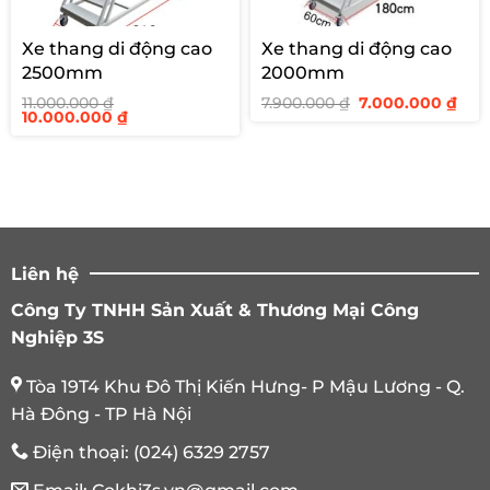
Xe thang di động cao
Xe thang di động cao
2500mm
2000mm
Giá
Giá
11.000.000
₫
7.900.000
₫
7.000.000
₫
Giá
Giá
gốc
hiệ
10.000.000
₫
gốc
hiện
là:
tại
là:
tại
7.900.000 ₫.
là:
11.000.000 ₫.
là:
7.00
10.000.000 ₫.
Liên hệ
Công Ty TNHH Sản Xuất & Thương Mại Công
Nghiệp 3S
Tòa 19T4 Khu Đô Thị Kiến Hưng- P Mậu Lương - Q.
Hà Đông - TP Hà Nội
Điện thoại:
(024) 6329 2757