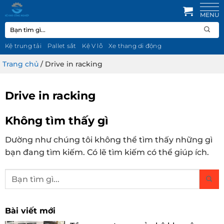
Bỏ
qua
Tìm
nội
kiếm:
dung
Kệ trung tải
Pallet sắt
Kệ V lỗ
Xe thang di động
Trang chủ
/
Drive in racking
Drive in racking
Không tìm thấy gì
Dường như chúng tôi không thể tìm thấy những gì
bạn đang tìm kiếm. Có lẽ tìm kiếm có thể giúp ích.
Bài viết mới