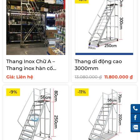
Thang Inox Chữ A –
Thang di động cao
Thang inox hàn cố
3000mm
định cho siêu thị
Giá
Giá
Giá: Liên hệ
13.080.000
₫
11.800.000
₫
gốc
hi
là:
tại
13.080.000 ₫.
là:
-9%
-11%
11.