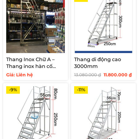
Thang Inox Chữ A –
Thang di động cao
Thang inox hàn cố
3000mm
định cho siêu thị
Giá
Giá
Giá: Liên hệ
13.080.000
₫
11.800.000
₫
gốc
hi
là:
tại
13.080.000 ₫.
là:
-9%
-11%
11.