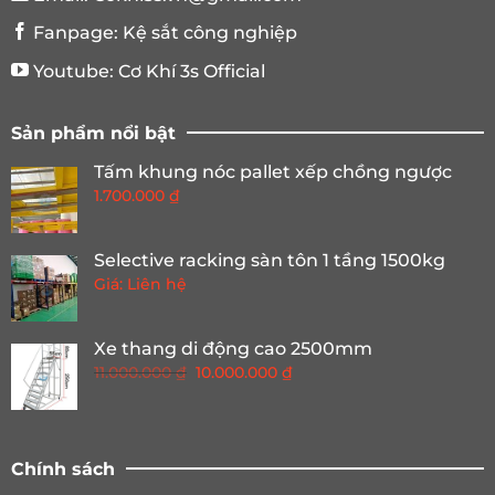
Fanpage:
Kệ sắt công nghiệp
Youtube:
Cơ Khí 3s Official
Sản phẩm nổi bật
Tấm khung nóc pallet xếp chồng ngược
1.700.000
₫
Selective racking sàn tôn 1 tầng 1500kg
Giá: Liên hệ
Xe thang di động cao 2500mm
Giá
Giá
11.000.000
₫
10.000.000
₫
gốc
hiện
là:
tại
11.000.000 ₫.
là:
10.000.000 ₫.
Chính sách