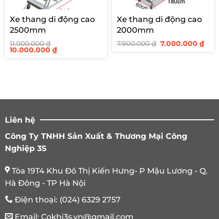
Xe thang di động cao
Xe thang di động cao
2500mm
2000mm
Giá
Giá
11.000.000
₫
7.900.000
₫
7.000.000
₫
Giá
Giá
gốc
hiệ
10.000.000
₫
gốc
hiện
là:
tại
là:
tại
7.900.000 ₫.
là:
11.000.000 ₫.
là:
7.00
10.000.000 ₫.
Liên hệ
Công Ty TNHH Sản Xuất & Thương Mại Công
Nghiệp 3S
Tòa 19T4 Khu Đô Thị Kiến Hưng- P Mậu Lương - Q.
Hà Đông - TP Hà Nội
Điện thoại:
(024) 6329 2757
Email:
Cokhi3s.vn@gmail.com