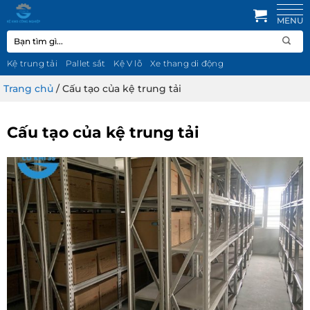
Bỏ
qua
Tìm
nội
kiếm:
dung
Kệ trung tải
Pallet sắt
Kệ V lỗ
Xe thang di động
Trang chủ
/
Cấu tạo của kệ trung tải
Cấu tạo của kệ trung tải