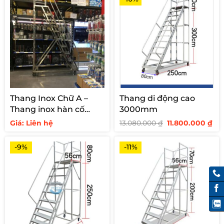
Thang Inox Chữ A –
Thang di động cao
Thang inox hàn cố
3000mm
định cho siêu thị
Giá
Giá
Giá: Liên hệ
13.080.000
₫
11.800.000
₫
gốc
hi
là:
tại
13.080.000 ₫.
là:
-9%
-11%
11.