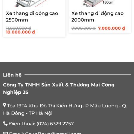
Xe thang di động cao
Xe thang di động cao
2500mm
2000mm
Giá
Giá
11.000.000
₫
7.900.000
₫
7.000.000
₫
Giá
Giá
gốc
hiệ
10.000.000
₫
gốc
hiện
là:
tại
là:
tại
7.900.000 ₫.
là:
11.000.000 ₫.
là:
7.00
10.000.000 ₫.
Liên hệ
Công Ty TNHH Sản Xuất & Thương Mại Công
Nghiệp 3S
Tòa 19T4 Khu Đô Thị Kiến Hưng- P Mậu Lương - Q.
Hà Đông - TP Hà Nội
Điện thoại:
(024) 6329 2757