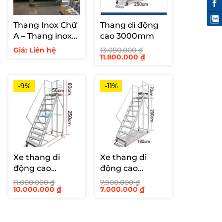
Thang Inox Chữ
Thang di động
A – Thang inox
cao 3000mm
hàn cố định cho
Giá: Liên hệ
13.080.000
₫
Giá
Giá
11.800.000
₫
siêu thị
gốc
hiện
là:
tại
13.080.000 ₫.
là:
11.800.000 ₫.
-9%
-11%
Xe thang di
Xe thang di
động cao
động cao
2500mm
2000mm
11.000.000
₫
7.900.000
₫
Giá
Giá
Giá
Giá
10.000.000
₫
7.000.000
₫
gốc
hiện
gốc
hiện
là:
tại
là:
tại
11.000.000 ₫.
là:
7.900.000 ₫.
là:
10.000.000 ₫.
7.000.000 ₫.