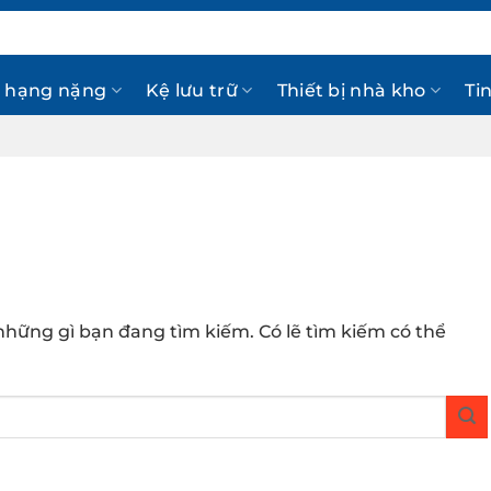
 hạng nặng
Kệ lưu trữ
Thiết bị nhà kho
Ti
hững gì bạn đang tìm kiếm. Có lẽ tìm kiếm có thể