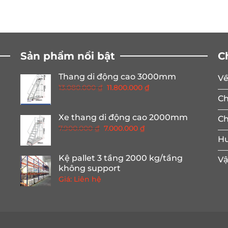
Sản phẩm nổi bật
C
Thang di động cao 3000mm
Về
Giá
Giá
13.080.000
₫
11.800.000
₫
gốc
hiện
Ch
là:
tại
Xe thang di động cao 2000mm
Ch
13.080.000 ₫.
là:
Giá
Giá
7.900.000
₫
7.000.000
₫
11.800.000 ₫.
gốc
hiện
Hư
là:
tại
Kệ pallet 3 tầng 2000 kg/tầng
Vậ
7.900.000 ₫.
là:
không support
7.000.000 ₫.
Giá: Liên hệ