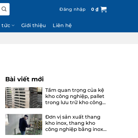
Đăng nhập
0
₫
n tức
Giới thiệu
Liên hệ
Bài viết mới
Tầm quan trọng của kệ
kho công nghiệp, pallet
trong lưu trữ kho công
nghiệp
Đơn vị sản xuất thang
kho inox, thang kho
công nghiệp bằng inox
uy tín, chuyên nghiệp