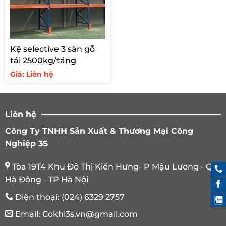
Kệ selective 3 sàn gỗ
tải 2500kg/tầng
Giá: Liên hệ
Liên hệ
Công Ty TNHH Sản Xuất & Thương Mại Công
Nghiệp 3S
Tòa 19T4 Khu Đô Thị Kiến Hưng- P Mậu Lương - Q.
Hà Đông - TP Hà Nội
Điện thoại:
(024) 6329 2757
Email:
Cokhi3s.vn@gmail.com