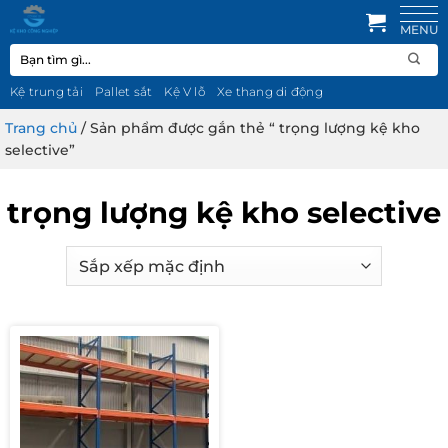
Bỏ
qua
Tìm
nội
kiếm:
dung
Kệ trung tải
Pallet sắt
Kệ V lỗ
Xe thang di động
Trang chủ
/
Sản phẩm được gắn thẻ “ trọng lượng kệ kho
selective”
trọng lượng kệ kho selective