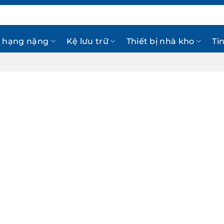
 hạng nặng
Kệ lưu trữ
Thiết bị nhà kho
Ti