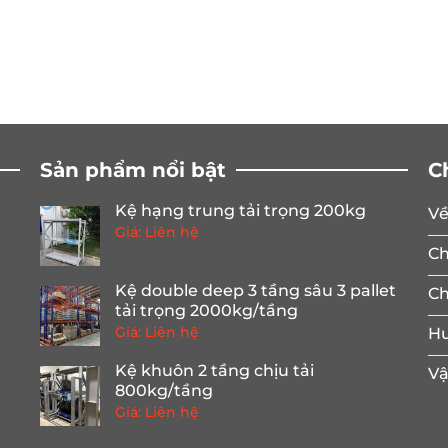
Sản phẩm nổi bật
C
Kệ hạng trung tải trọng 200kg
Về
Giá: Liên hệ
Ch
Kệ double deep 3 tầng sâu 3 pallet
Ch
tải trọng 2000kg/tầng
Giá: Liên hệ
Hư
Kệ khuôn 2 tầng chịu tải
Vậ
800kg/tầng
Giá: Liên hệ