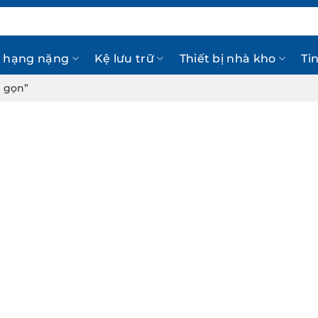
 hạng nặng
Kệ lưu trữ
Thiết bị nhà kho
Ti
p gọn”