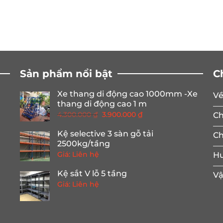
Sản phẩm nổi bật
C
Xe thang di động cao 1000mm -Xe
Về
thang di động cao 1 m
Giá
Giá
4.300.000
₫
3.900.000
₫
Ch
gốc
hiện
Kệ selective 3 sàn gỗ tải
là:
tại
Ch
2500kg/tầng
4.300.000 ₫.
là:
Giá: Liên hệ
Hư
3.900.000 ₫.
Kệ sắt V lỗ 5 tầng
Vậ
Giá: Liên hệ