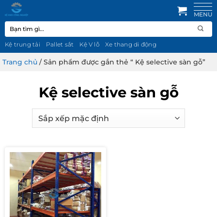
Bỏ
qua
Tìm
nội
kiếm:
dung
Kệ trung tải
Pallet sắt
Kệ V lỗ
Xe thang di động
Trang chủ
/
Sản phẩm được gắn thẻ “ Kệ selective sàn gỗ”
Kệ selective sàn gỗ