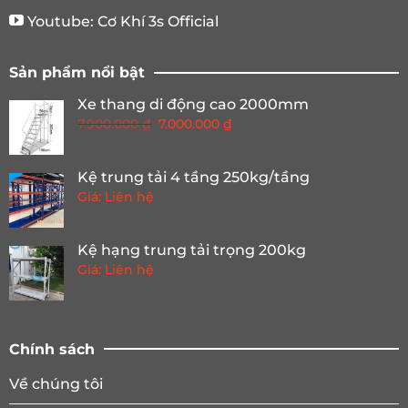
Youtube:
Cơ Khí 3s Official
Sản phẩm nổi bật
Xe thang di động cao 2000mm
Giá
Giá
7.900.000
₫
7.000.000
₫
gốc
hiện
là:
tại
Kệ trung tải 4 tầng 250kg/tầng
7.900.000 ₫.
là:
Giá: Liên hệ
7.000.000 ₫.
Kệ hạng trung tải trọng 200kg
Giá: Liên hệ
Chính sách
Về chúng tôi