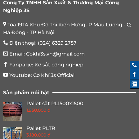
Công Ty TNHH Sản Xuất & Thương Mại Công
Nghiệp 3S
Tòa 19T4 Khu Đô Thị Kiến Hưng- P Mậu Lương - Q.
Hà Đông - TP Hà Nội
Điện thoại:
(024) 6329 2757
Email:
Cokhi3s.vn@gmail.com
Fanpage:
Kệ sắt công nghiệp
Youtube:
Cơ Khí 3s Official
Sản phẩm nổi bật
Pallet sắt PL1500x1500
1.950.000
₫
Pallet PLTR
3.180.000
₫