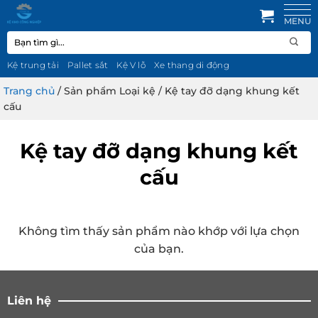
Bỏ
qua
Tìm
nội
kiếm:
dung
Kệ trung tải
Pallet sắt
Kệ V lỗ
Xe thang di động
Trang chủ
/
Sản phẩm Loại kệ
/
Kệ tay đỡ dạng khung kết
cấu
Kệ tay đỡ dạng khung kết
cấu
Không tìm thấy sản phẩm nào khớp với lựa chọn
của bạn.
Liên hệ